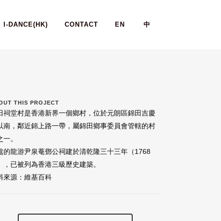
I-DANCE(HK)
CONTACT
EN
中
OUT THIS PROJECT
田祠堂村是香港新界一個鄉村，位於元朗區錦田吉慶
以南，鄰近錦上路一帶，屬錦田鄉事委員會管轄的村
之一。
處的龍游尹泉菴鄧公祠建於清乾隆三十三年（1768
），已被列為香港三級歷史建築。
料來源：維基百科