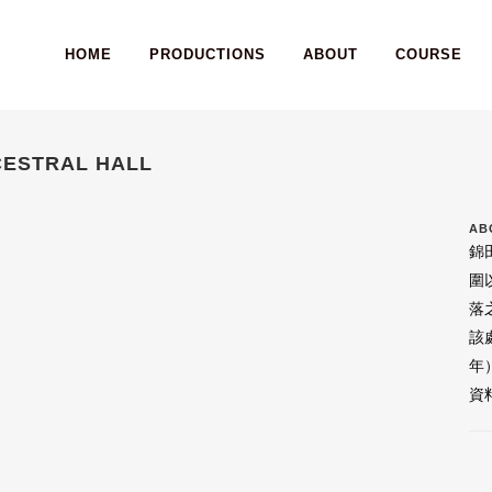
HOME
PRODUCTIONS
ABOUT
COURSE
CESTRAL HALL
AB
錦
圍
落
該
年
資