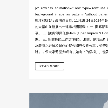
[vc_row css_animation="" row_type="row" use_ro
background_image_as_pattern="without_patt
馬才和監製：嚴明然日期: 11月15-24日2024
的大帽山並發展出一連串相關活動： 一. 開幕活動：即興「舞
幕。 二. 接觸/即興任你Jam (Open Impr
趣。 三. 新體舞蹈工作坊(舞蹈、形體、劇場及即興工作坊
及表演之經驗和創作心得公開與公衆分享，並帶領大
跳」，帶大家遊歷大帽山，如山上的梧桐、川龍及山
READ MORE