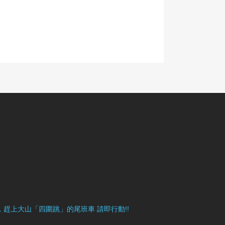
目豐富，趕上大山「四圍跳」的尾班車 請即行動!!