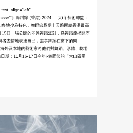
ext_align="left"
mn_text css=""]i-舞蹈節 (香港) 2024 — 大山 藝術總監：
題，香港以山多地少為特色，舞蹈節爲期十天將圍繞香港最高
y)日期：11月15日一場公開的即興舞蹈派對，爲舞蹈節揭開序
觸即興，參與者盡情地表達自己，盡享舞蹈在當下的樂
11月9-24日海外及本地的藝術家將他們對舞蹈、形體、劇場
：11月16-17日今年i-舞蹈節的「大山四圍