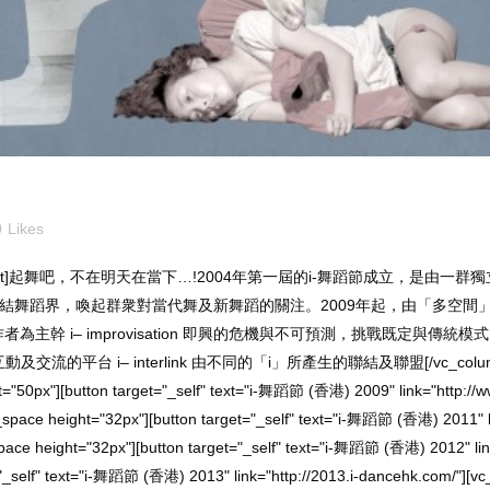
0
Likes
vc_column_text]起舞吧，不在明天在當下…!2004年第一屆的i-舞蹈節成立，是由
結舞蹈界，喚起群衆對當代舞及新舞蹈的關注。2009年起，由「多空間」接
 i– impro­vi­sa­tion 即興的危機與不可預測，挑戰既定與傳統模式 i– inno­v
的平台 i– inter­link 由不同的「i」所產生的聯結及聯盟[/vc_column_text][
="50px"][button target="_self" text="i-舞蹈節 (香港) 2009" link="http://w
ace height="32px"][button target="_self" text="i-舞蹈節 (香港) 2011" lin
e height="32px"][button target="_self" text="i-舞蹈節 (香港) 2012" link
"_self" text="i-舞蹈節 (香港) 2013" link="http://2013.i-dancehk.com/"][v