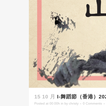
15 10 月
I-舞蹈節（香港）2
Posted at 00:00h
in
by
christy
0 Comments