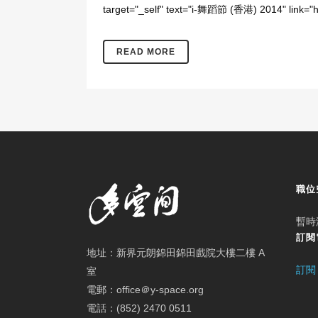
target="_self" text="i-舞蹈節 (香港) 2014" link="ht
READ MORE
職位
暫時
訂閱
地址：新界元朗錦田錦田戲院大樓二樓 A
訂閱
室
電郵：office＠y-space.org
電話：(852) 2470 0511