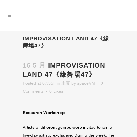
IMPROVISATION LAND 47《緣
舞場47》
16 5 月
IMPROVISATION
LAND 47《緣舞場47》
Posted at 07:35h
in
主頁
by
spaceVM
0
Comments
0
Likes
Research Workshop
Artists of different genres were invited to join a
five-day artistic exchange. During the week, the