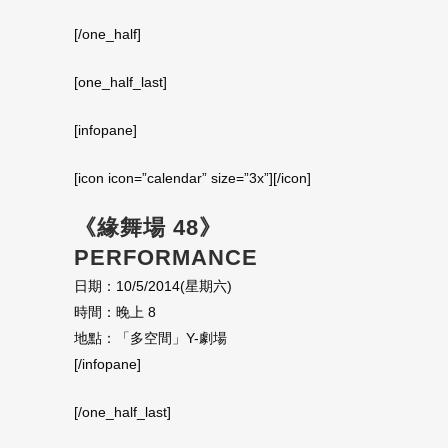
[/one_half]
[one_half_last]
[infopane]
[icon icon=”calendar” size=”3x”][/icon]
《緣舞場 48》
PERFORMANCE
日期：10/5/2014(星期六)
時間：晚上 8
地點：「多空間」Y-劇場
[/infopane]
[/one_half_last]