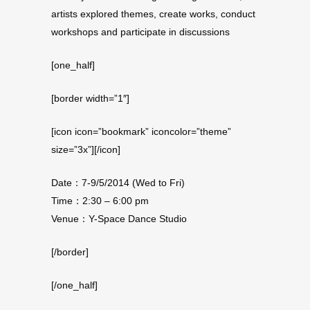
artists explored themes, create works, conduct
workshops and participate in discussions
[one_half]
[border width=”1″]
[icon icon=”bookmark” iconcolor=”theme”
size=”3x”][/icon]
Date：7-9/5/2014 (Wed to Fri)
Time：2:30 – 6:00 pm
Venue：Y-Space Dance Studio
[/border]
[/one_half]