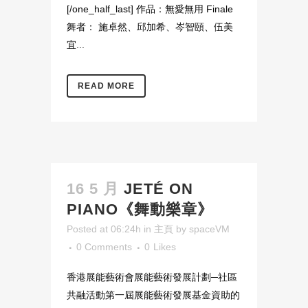
[/one_half_last] 作品：無愛無用 Finale
舞者： 施卓然、邱加希、岑智頤、伍美
宜...
READ MORE
16 5 月
JETÉ ON
PIANO《舞動樂章》
Posted at 06:24h
in
主頁
by
spaceVM
0 Comments
0
Likes
香港展能藝術會展能藝術發展計劃─社區
共融活動第一屆展能藝術發展基金資助的