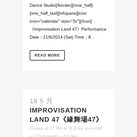
Dance Studio[/border][/one_half]
[one_half_last][infopane][icon
icon="calendar" size="3x"][/icon]
《Improvisation Land 47》Performance
Date：21/6/2014 (Sat) Time：8...
READ MORE
16 5 月
IMPROVISATION
LAND 47《緣舞場47》
Posted at 07:35h
in
主頁
by
spaceVM
0 Comments
0
Likes