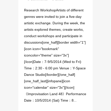
Research WorkshopArtists of different
genres were invited to join a five-day
artistic exchange. During the week, the
artists explored themes, create works,
conduct workshops and participate in
discussions[one_half][border width="1"]
[icon icon="bookmark"
iconcolor="theme" size="3x"]
[/icon]Date：7-9/5/2014 (Wed to Fri)
Time：2:30 - 6:00 pm Venue：Y-Space
Dance Studio[/border][/one_half]
[one_half_last][infopane][icon
icon="calendar" size="3x"][/icon]
《Improvisation Land 48》Performance
Date：10/5/2014 (Sat) Time：8...