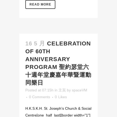
READ MORE
16 5 月
CELEBRATION
OF 60TH
ANNIVERSARY
PROGRAM 聖約瑟堂六
十週年堂慶嘉年華暨運動
同樂日
Posted at 07:15h
in
主頁
by
spaceVM
0 Comments
0
Likes
H.K.S.K.H. St. Joseph’s Church & Social
Centre[one_half_last][border width="1"]