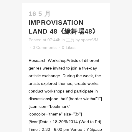
16 5 月
IMPROVISATION
LAND 48《緣舞場48》
Posted at 07:44h
in
主頁
by
spaceVM
0 Comments
0
Likes
Research WorkshopArtists of different
genres were invited to join a five-day
artistic exchange. During the week, the
artists explored themes, create works,
conduct workshops and participate in
discussions[one_half][border width="1"]
[icon icon="bookmark"
iconcolor="theme" size="3x"]
[/icon]Date：18-20/6/2014 (Wed to Fri)
Time：2:30 - 6:00 pm Venue：Y-Space