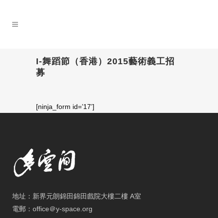
I-舞蹈節（香港）2015藝術義工招
募
[ninja_form id=’17’]
地址：新界元朗錦田錦田戲院大樓二樓 A室
電郵：office＠y-space.org