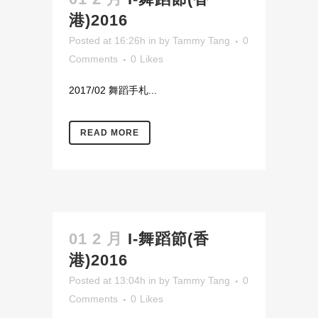
港)2016
Posted at 16:26h
in
by
Tammy Tang
0
Comments
0
Likes
2017/02 舞蹈手札...
READ MORE
01 2 月
I-舞蹈節(香
港)2016
Posted at 13:04h
in
by
Tammy Tang
0
Comments
0
Likes