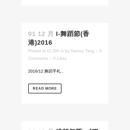
01 12 月
I-舞蹈節(香
港)2016
Posted at 12:20h
in
by
Tammy Tang
0
Comments
0
Likes
2016/12 舞蹈手札...
READ MORE