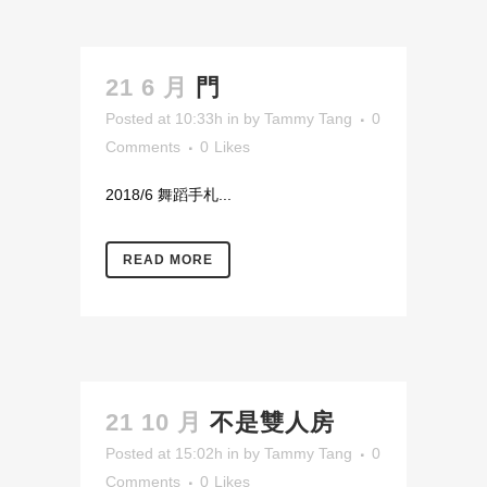
21 6 月
門
Posted at 10:33h
in
by
Tammy Tang
0
Comments
0
Likes
2018/6 舞蹈手札...
READ MORE
21 10 月
不是雙人房
Posted at 15:02h
in
by
Tammy Tang
0
Comments
0
Likes