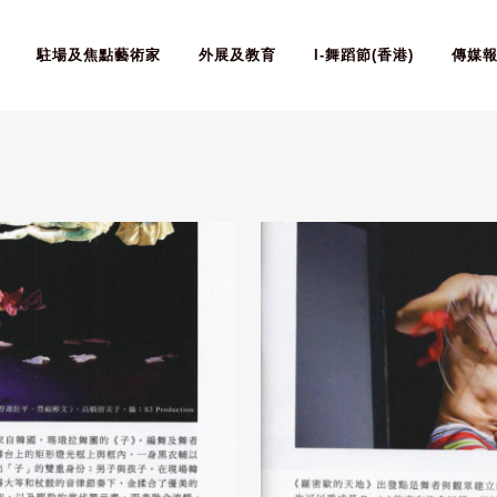
駐場及焦點藝術家
外展及教育
I-舞蹈節(香港)
傳媒