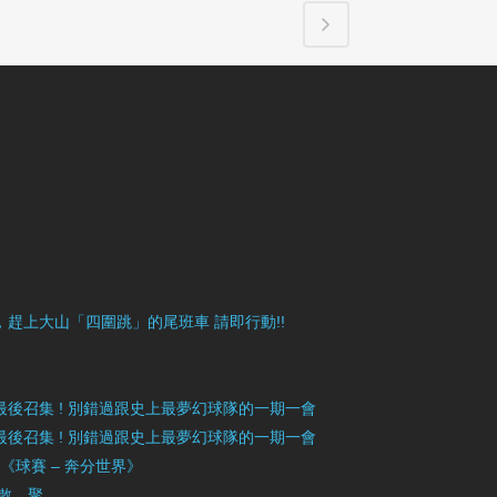
目豐富，趕上大山「四圍跳」的尾班車 請即行動!!
》最後召集 ! 別錯過跟史上最夢幻球隊的一期一會
》最後召集 ! 別錯過跟史上最夢幻球隊的一期一會
」《球賽 – 奔分世界》
 散．聚