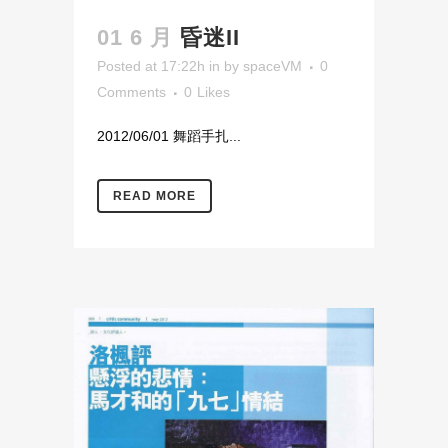
01 6 月
昏迷II
Posted at 17:22h
in
by
spaceVM
0
Comments
0
Likes
2012/06/01 舞蹈手扎...
READ MORE