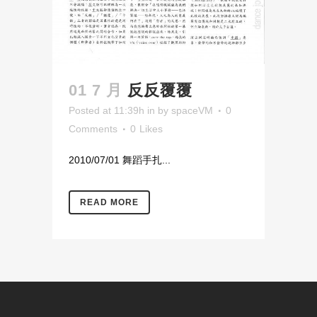
01 7 月
反反覆覆
Posted at 11:39h
in
by
spaceVM
0
Comments
0
Likes
2010/07/01 舞蹈手扎...
READ MORE