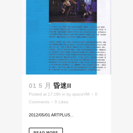
01 5 月
昏迷II
Posted at 17:18h
in
by
spaceVM
0
Comments
0
Likes
2012/05/01 ARTPLUS...
READ MORE