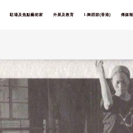
駐場及焦點藝術家
外展及教育
I-舞蹈節(香港)
傳媒