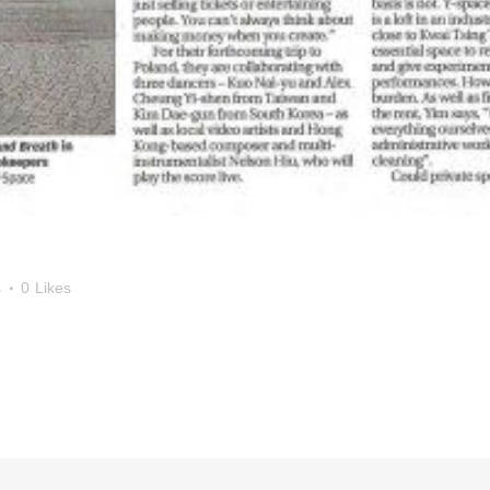
s
0
Likes