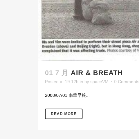
01 7 月
AIR & BREATH
Posted at 19:12h
in
by
spaceVM
0 Comment
2008/07/01 南華早報...
READ MORE