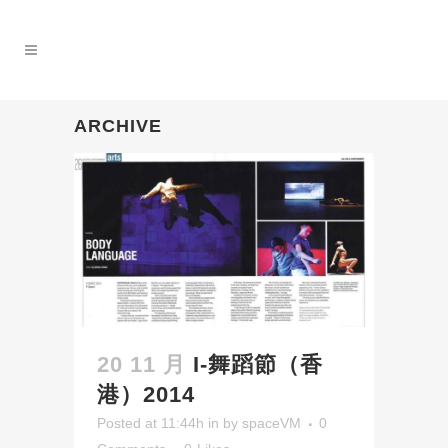
ARCHIVE
20 11 月
I-舞蹈節（香
港）2014
Posted at 11:44h
in
by
spaceVM
0