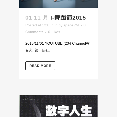
01 11 月
I-舞蹈節2015
Posted at 13:05h
in
by
spaceVM
0
Comments
0
Likes
2015/11/01 YOUTUBE (234 Channel有
台火_第一節)...
READ MORE