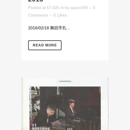
Posted at 17:42h
in
by
spaceVM
0
Comments
0
Likes
2016/02/18 舞蹈手扎...
READ MORE