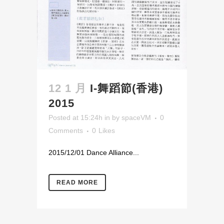
12 1 月
I-舞蹈節(香港)
2015
Posted at 15:24h
in
by
spaceVM
0
Comments
0
Likes
2015/12/01 Dance Alliance...
READ MORE