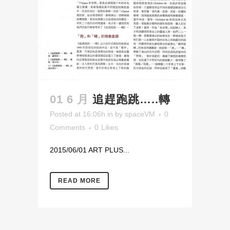
01 6 月
追趕跑跳…..轉
Posted at 16:06h
in
by
spaceVM
0
Comments
0
Likes
2015/06/01 ART PLUS...
READ MORE