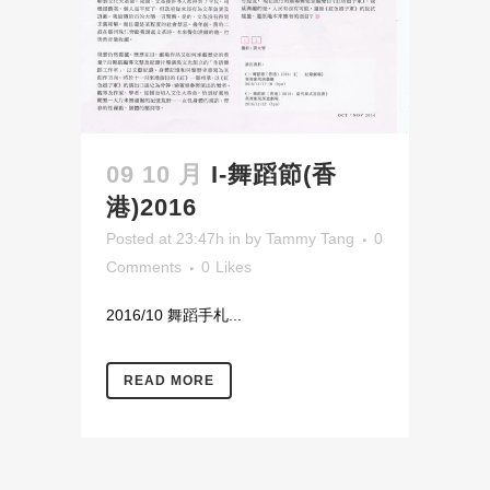
09 10 月
I-舞蹈節(香
港)2016
Posted at 23:47h
in
by
Tammy Tang
0
Comments
0
Likes
2016/10 舞蹈手札...
READ MORE