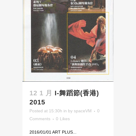
12 1 月
I-舞蹈節(香港)
2015
Posted at 15:30h
in
by
spaceVM
0
Comments
0
Likes
2016/01/01 ART PLUS...