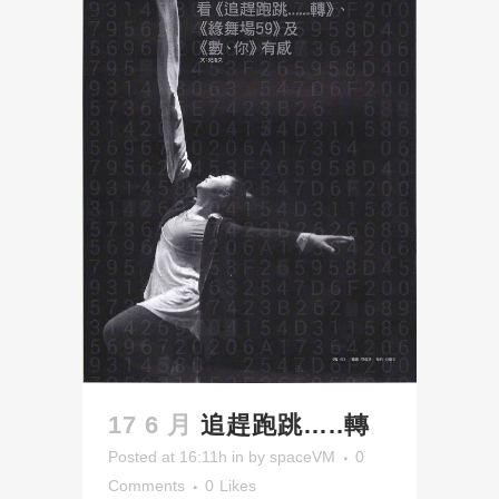
17 6 月
追趕跑跳…..轉
Posted at 16:11h
in
by
spaceVM
0
Comments
0
Likes