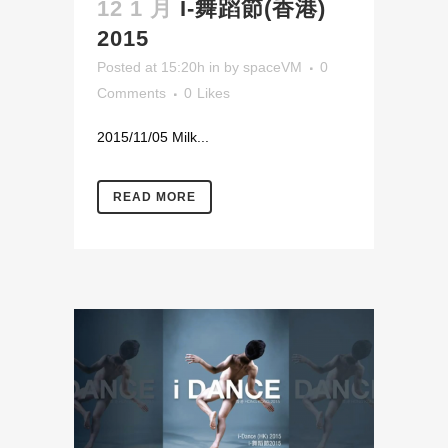
12 1 月
I-舞蹈節(香港)
2015
Posted at 15:20h
in
by
spaceVM
0
Comments
0
Likes
2015/11/05 Milk...
READ MORE