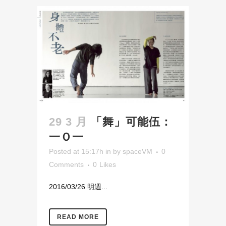
29 3 月
「舞」可能伍：
一Ｏ一
Posted at 15:17h
in
by
spaceVM
0
Comments
0
Likes
2016/03/26 明週...
READ MORE