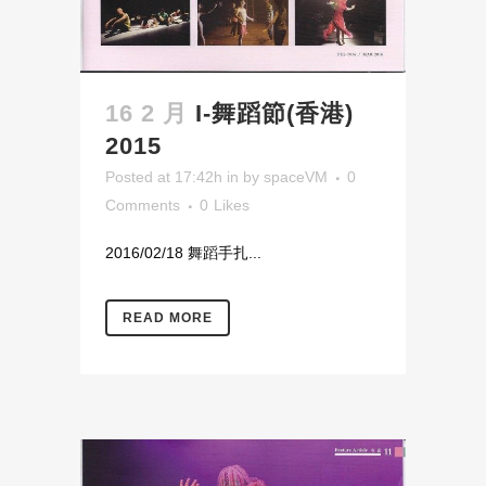
16 2 月
I-舞蹈節(香港)
2015
Posted at 17:42h
in
by
spaceVM
0
Comments
0
Likes
2016/02/18 舞蹈手扎...
READ MORE