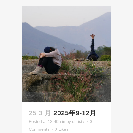
25 3 月
2025年9-12月
Posted at 12:40h
in
by
christy
0
Comments
0
Likes