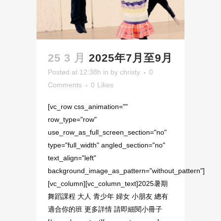
25 3 月
2025年7月至9月
Posted at 12:38h
in
by
christy
0
Comments
0
Likes
[vc_row css_animation=""
row_type="row"
use_row_as_full_screen_section="no"
type="full_width" angled_section="no"
text_align="left"
background_image_as_pattern="without_pattern"]
[vc_column][vc_column_text]2025暑期
舞蹈課程 大人 青少年 婦女 小朋友 總有
適合你的班 更多詳情 請即細閱小冊子