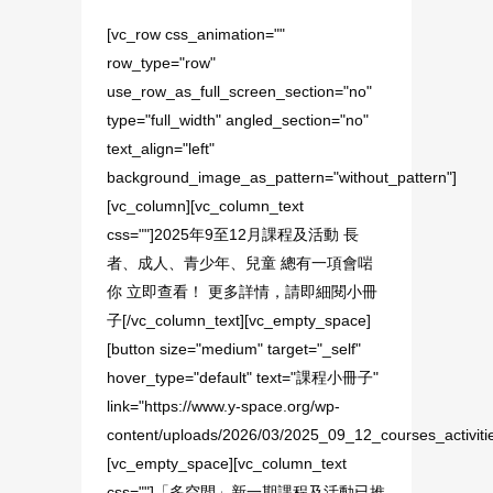
[vc_row css_animation=""
row_type="row"
use_row_as_full_screen_section="no"
type="full_width" angled_section="no"
text_align="left"
background_image_as_pattern="without_pattern"]
[vc_column][vc_column_text
css=""]2025年9至12月課程及活動 長
者、成人、青少年、兒童 總有一項會啱
你 立即查看！ 更多詳情，請即細閱小冊
子[/vc_column_text][vc_empty_space]
[button size="medium" target="_self"
hover_type="default" text="課程小冊子"
link="https://www.y-space.org/wp-
content/uploads/2026/03/2025_09_12_courses_activitie
[vc_empty_space][vc_column_text
css=""]「多空間」新一期課程及活動已推