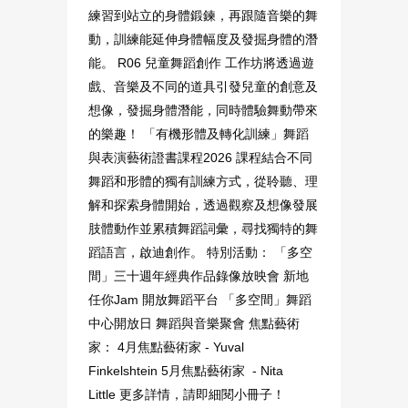
練習到站立的身體鍛鍊，再跟隨音樂的舞
動，訓練能延伸身體幅度及發掘身體的潛
能。 R06 兒童舞蹈創作 工作坊將透過遊
戲、音樂及不同的道具引發兒童的創意及
想像，發掘身體潛能，同時體驗舞動帶來
的樂趣！ 「有機形體及轉化訓練」舞蹈
與表演藝術證書課程2026 課程結合不同
舞蹈和形體的獨有訓練方式，從聆聽、理
解和探索身體開始，透過觀察及想像發展
肢體動作並累積舞蹈詞彙，尋找獨特的舞
蹈語言，啟迪創作。 特別活動： 「多空
間」三十週年經典作品錄像放映會 新地
任你Jam 開放舞蹈平台 「多空間」舞蹈
中心開放日 舞蹈與音樂聚會 焦點藝術
家： 4月焦點藝術家 - Yuval
Finkelshtein 5月焦點藝術家 - Nita
Little 更多詳情，請即細閱小冊子！