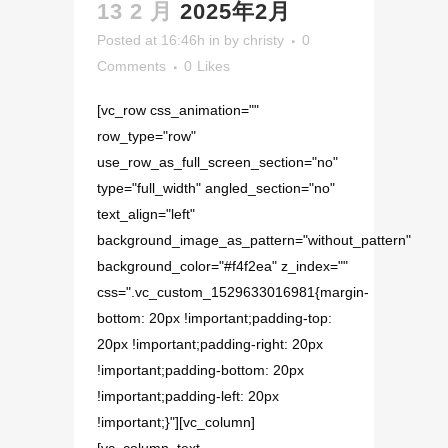
13 2 月
2025年2月
Posted at 16:46h
in
by
christy
0
Comments
0
Likes
[vc_row css_animation=""
row_type="row"
use_row_as_full_screen_section="no"
type="full_width" angled_section="no"
text_align="left"
background_image_as_pattern="without_pattern"
background_color="#f4f2ea" z_index=""
css=".vc_custom_1529633016981{margin-
bottom: 20px !important;padding-top:
20px !important;padding-right: 20px
!important;padding-bottom: 20px
!important;padding-left: 20px
!important;}"][vc_column]
[vc_column_text