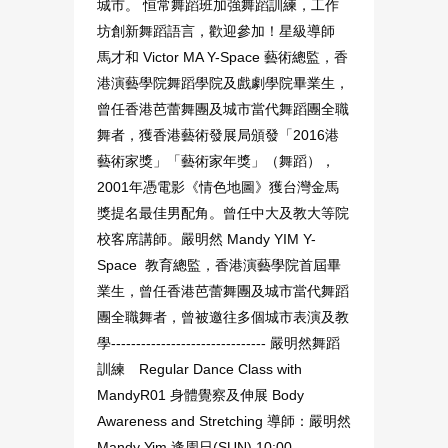
城市。 恒常舞蹈班加強舞蹈訓練，工作
坊創新舞蹈語言，歡迎參加！星級導師
馬才和 Victor MA Y-Space 藝術總監，香
港演藝學院舞蹈學院及戲劇學院畢業生，
曾任香港芭蕾舞團及城市當代舞蹈團全職
舞者，獲香港藝術發展局頒發「2016港
藝術家獎」「藝術家年獎」（舞蹈），
2001年憑電影《情色地圖》獲台灣金馬
獎提名最佳男配角。曾任中大及教大等院
校客席講師。嚴明然 Mandy YIM Y-
Space 教育總監，香港演藝學院首屆畢
業生，曾任香港芭蕾舞團及城市當代舞蹈
團全職舞者，曾被邀往多個城市表演及教
學------------------------------- 嚴明然舞蹈
訓練 Regular Dance Class with
MandyR01 身體覺察及伸展 Body
Awareness and Stretching 導師：嚴明然
Mandy Yim 逢周日(SUN) 10:00 -