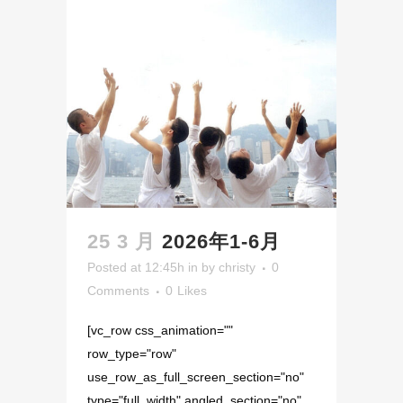
25 3 月
2026年1-6月
Posted at 12:45h
in
by
christy
0
Comments
0
Likes
[vc_row css_animation=""
row_type="row"
use_row_as_full_screen_section="no"
type="full_width" angled_section="no"