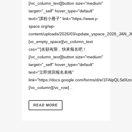
[/vc_column_text][button size="medium"
target="_self" hover_type="default"
text="課程小冊子" link="https://www.y-
space.org/wp-
content/uploads/2026/03/update_yspace_2026_JAN_JUN
[vc_empty_space][vc_column_text
css=""]名額有限，快來報名吧！
[/vc_column_text][button size="medium"
target="_self" hover_type="default"
text="立即填寫報名表格"
link="https://docs.google.com/forms/d/e/1FAIpQL
[/vc_column][/vc_row]...
READ MORE