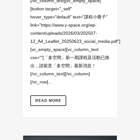
[/vc_column_text][vc_empty_space]
[button target="_self"
hover_type="default" text="課程小冊子"
link="https://www.y-space.org/wp-
content/uploads/2026/03/202507-
12_A4_Leaflet_20250623_social_media.pdf"]
[vc_empty_space][vc_column_text
css=""]「多空間」新一期課程及活動已推
出，請留意「多空間」最新消息！
[/vc_column_text][/vc_column]
[/vc_row]...
READ MORE