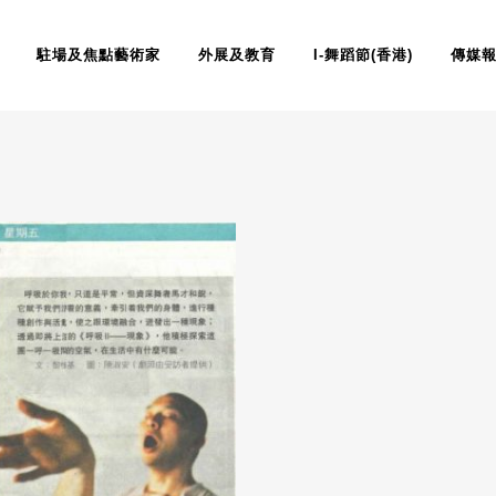
駐場及焦點藝術家
外展及教育
I-舞蹈節(香港)
傳媒