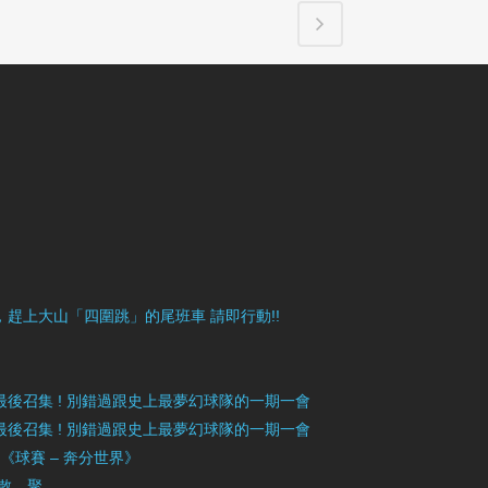
目豐富，趕上大山「四圍跳」的尾班車 請即行動!!
》最後召集 ! 別錯過跟史上最夢幻球隊的一期一會
》最後召集 ! 別錯過跟史上最夢幻球隊的一期一會
」《球賽 – 奔分世界》
 散．聚