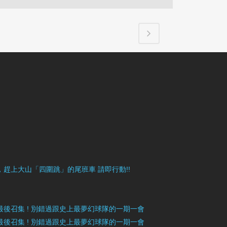
目豐富，趕上大山「四圍跳」的尾班車 請即行動!!
》最後召集 ! 別錯過跟史上最夢幻球隊的一期一會
》最後召集 ! 別錯過跟史上最夢幻球隊的一期一會