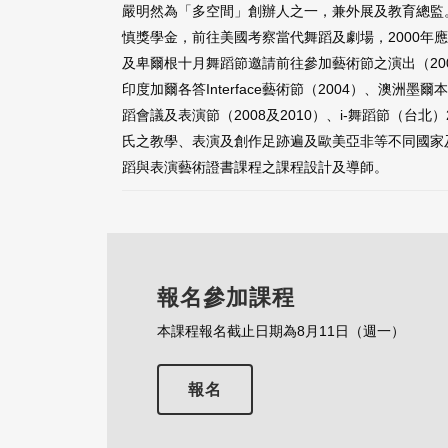
嚴明然為「多空間」創辦人之一，兼外展及教育總監
慎獎學金，前往美國考察當代舞蹈及劇場，2000年應非洲
及卑爾根十月舞蹈節邀請前往參加藝術節之演出（2002
印度加爾各答Interface藝術節（2004）、澳洲
蹈會議及表演節（2008及2010）、i-舞蹈節（台北）20
氏之教學、表演及創作足跡遍及歐美亞非等不同國家及
蹈與表演藝術證書課程之課程設計及導師。
報名參加課程
本課程報名截止日期為8月11日（週一）
報名