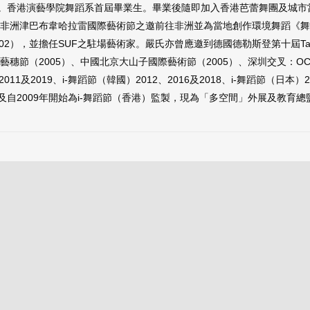
。香港演藝學院舞蹈系首屆畢業生。畢業後隨即加入香港芭蕾舞團及城市當
津巴布韋哈拉雷國際藝術節之邀前往非洲並為當地創作環境舞蹈《舞滙雜碎》，同年九月
），並擔任SUF之駐場藝術家。嚴氏亦曾應邀到德國德勒斯登第十屆Tanzw
墨爾本藝穗節（2005）、中國北京大山子國際藝術節（2005）、深圳交叉：
11及2019、i-舞蹈節（韓國）2012、2016及2018、i-舞蹈節（日本）
自2009年開始為i-舞蹈節（香港）監製，現為「多空間」外展及教育總