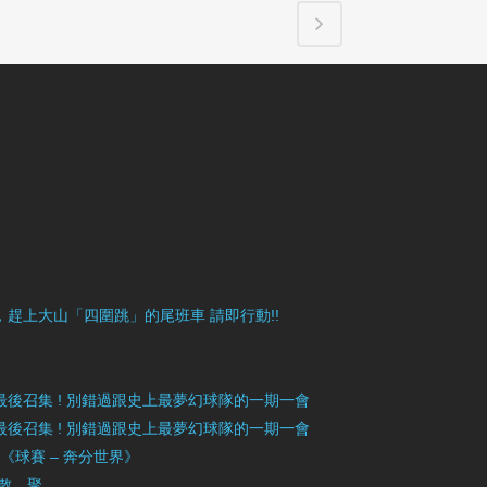
目豐富，趕上大山「四圍跳」的尾班車 請即行動!!
》最後召集 ! 別錯過跟史上最夢幻球隊的一期一會
》最後召集 ! 別錯過跟史上最夢幻球隊的一期一會
」《球賽 – 奔分世界》
 散．聚