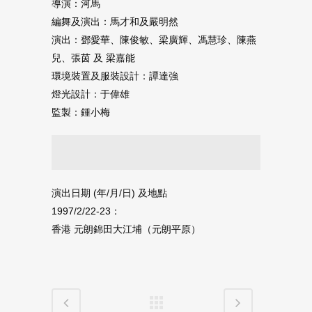
導演：河馬
編舞及演出：馬才和及嚴明然
演出：鄧愛華、陳俊敏、梁廣輝、馮慧珍、陳燕
兒、張茵 及 梁嘉能
環境裝置及服裝設計：譚達強
燈光設計：于偉雄
監製：鍾小梅
演出日期 ‭(‬年‭/‬月‭/‬日‭) ‬及地點
1997/2/22-23：
香港 元朗錦田大江埔（元朗平原）