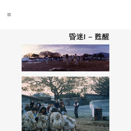
昏迷I – 甦醒