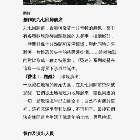
關於
創作於九七回歸前席
九七回歸前，香港彌漫著一片奇特的氣氛，當中
有各種歡欣期待回歸祖國的人和事，樓價颷升，
一時間好像十分熱鬧和充滿憧憬，與此同時亦夾
雜著一片惶恐與失控的移民遷徙潮……!這種強烈
的對比形成一種奇特景象，《昏迷》系列就是在
這樣一個背景下形成並誕生。
《昏迷 I – 甦醒》
（環境演出）
一股藏在地裡的原始力量，在九七回歸前突然被
驚醒，它們從土地裡吃力地爬起來，窺視周遭的
一切，驚覺環境早已面目全非，自己不再屬於這
裡，這裡充滿爭奪和仇恨，不再和平。最後它們
決定離開這片生活了億萬年的土地，另覓桃源。
製作及演出人員