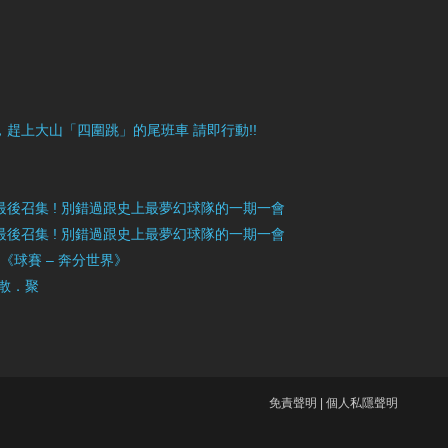
目豐富，趕上大山「四圍跳」的尾班車 請即行動!!
》最後召集 ! 別錯過跟史上最夢幻球隊的一期一會
》最後召集 ! 別錯過跟史上最夢幻球隊的一期一會
」《球賽 – 奔分世界》
 散．聚
免責聲明
|
個人私隱聲明