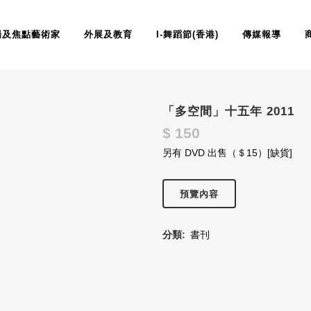
場及焦點藝術家
外展及教育
I-舞蹈節(香港)
傳媒報導
「多空間」十五年 2011
$
150
另有 DVD 出售（＄15）[缺貨]
預覽內容
分類:
書刊