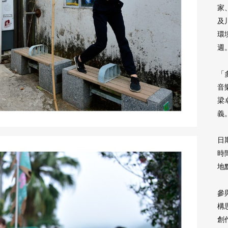
家
及
環
週
「
音
梁
義
日期
時間
地
參
構
創作