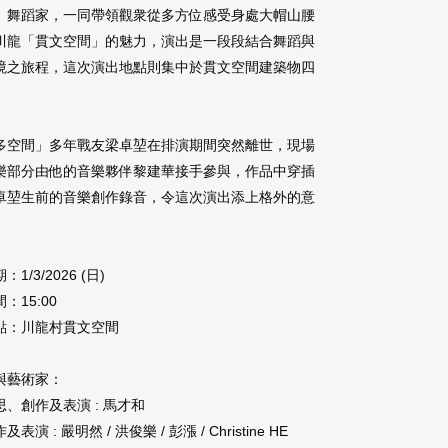
、舞蹈家，一同帶領觀衆從多方位感受身處大帽山腰
川龍「貫文空間」的魅力，演出是一段段結合舞蹈與
境之旅程，這次演出地點則集中於貫文空間建築物四
。
多空間」多年戰友梁卓堃在排演期間突然離世，現場
樂部分由他的音樂夥伴黎建華接手參與，作品中穿插
卓堃生前的音樂創作錄音，令這次演出添上格外的意
。
：1/3/2026 (日)
：15:00
點：川龍村貫文空間
與藝術家：
思、創作及表演 : 馬才和
及表演 : 嚴明然 / 洪俊樂 / 彭漲 / Christine HE