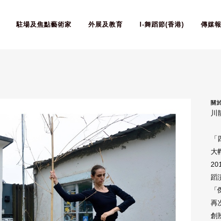
駐場及焦點藝術家
外展及教育
I-舞蹈節(香港)
傳媒
關
川
「
大
2
蹈
「
再
創