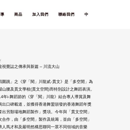
報導
商品
加入我們
聯絡我們
中
於
龍視覺誌之傳承與新篇 – 川流大山
四圍跳」之《穿「閱」川龍貳-貫文》是「多空閒」為
帽山腰及貫文學校(貫文空間)而特別設計之舞蹈表演。
014年i-舞蹈節的《穿「閱」川龍》結合專人導賞及舞
演出口碑載道，並獲得香港舞盟頒發的香港舞蹈年獎
傑出另類場地舞蹈製作」獎項。今年與「貫文空間」
次合作，由「多空間」製作及統籌，並由「多空間」
辨人馬才和及嚴明然構思聯同一眾不同領域的音樂