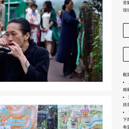
音樂
現場
觀
精
括
下
有