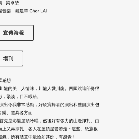
 : 梁卓堃
音樂：黎建華 Chor LAI
宣傳海報
場刊
眾感想：
川龍的美、人情味，川龍人愛川龍。四圍跳這部份很
彩，緊湊，目不暇給。
演出令我非常感動，好欣賞舞者的演出和整個演出包
音樂、道具各方面
首先是彩龍屋頂吟唱，然後好有張力的山邊掙扎、由
而上又再掙扎，各人在屋頂屋管游走⋯這些。紙鳶很
靈氣，所有裝置中最恰如其份，有感覺！