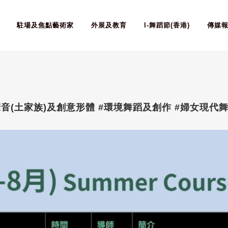
駐場及焦點藝術家
外展及教育
I-舞蹈節(香港)
傳媒
聲音(土家族)及創意形體 #環境舞蹈及創作 #婦女現代