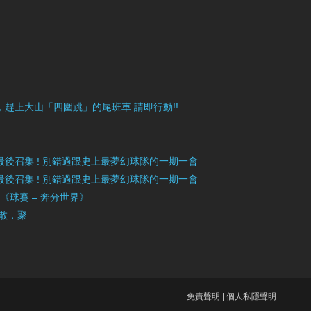
目豐富，趕上大山「四圍跳」的尾班車 請即行動!!
》最後召集 ! 別錯過跟史上最夢幻球隊的一期一會
》最後召集 ! 別錯過跟史上最夢幻球隊的一期一會
」《球賽 – 奔分世界》
 散．聚
免責聲明
|
個人私隱聲明