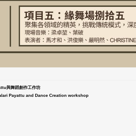
attu與舞蹈創作工作坊
alari Payattu and Dance Creation workshop