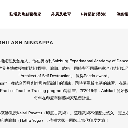
駐場及焦點藝術家
外展及教育
I-舞蹈節(香港)
傳媒
ABHILASH NINGAPPA
ncy的藝術總監及創始人。他在奧地利Salzburg Experimental Academy of Danc
到世界各地教授舞蹈創作即興、瑜珈、武術，同時與不同藝術家合作創作出不同作
「Architect of Self Destruction」 贏得Pecda award。
ical Situation”一種結合即興創作與舞蹈編排的訓練，同時著重於表演的練習。在過
 Practice Teacher Training program)等計畫。在2019年，Abhil
每年在印度舉辦藝術家駐留計畫。
ppa來港教授Kalari Payattu（印度古武術）。這種武術不僅歷史悠久，
tion）以及哈他瑜伽（Hatha Yoga），帶領大家一同踏上當代印度之旅！