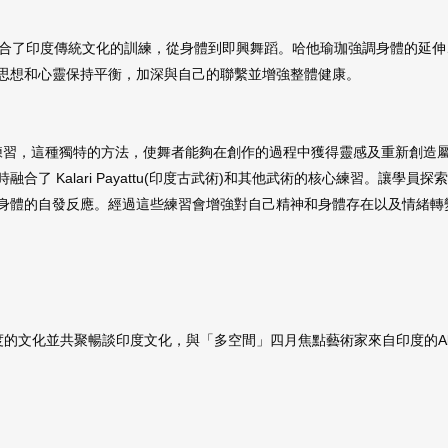
sh 融合了印度傳統文化的訓練，從身體到即興舞蹈。哈他瑜珈強調身體的
思想和心靈保持平衡，加深與自己的聯繫並增強整體健康。
的舞蹈技巧練習，這種獨特的方法，使舞者能夠在創作的過程中獲得靈感及重新創
了 Kalari Payattu(印度古武術)和其他武術的核心練習。讓學
身體的自發反應。經過這些練習會增強對自己精神和身體存在以及情緒轉
的文化並共聚暢談印度文化，與「多空間」四月焦點藝術家來自印度的Abh