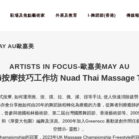
駐場及焦點藝術家
外展及教育
I-舞蹈節(香港)
傳媒
-MAY AU歐嘉美
ARTISTS IN FOCUS-
歐嘉美
MAY AU
ai按摩技巧工作坊 Nuad Thai Massage T
Thai傳統泰式按摩, 如何運用推、按、摸、拉、拽、揉、捏等手法, 使人快速
 Au亦會分享她如何由20年的舞蹈旅程轉化為療癒的力量，從舞者到療癒師
藝學院，曾參與德國柏林藝術節、第二屆台灣國際舞蹈節、香港藝術節等。
20
《厚愛大包圍》編舞及演員。2000年加入Greensco 蔥動派創作間任
空體示- 靈甦》。
hampionship的冠軍，
2023年UK Massage Championship 