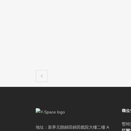
職位
暫時
地址：新界元朗錦田錦田戲院大樓二樓 A
訂閱