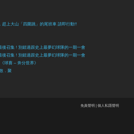
目豐富，趕上大山「四圍跳」的尾班車 請即行動!!
》最後召集 ! 別錯過跟史上最夢幻球隊的一期一會
》最後召集 ! 別錯過跟史上最夢幻球隊的一期一會
」《球賽 – 奔分世界》
 散．聚
免責聲明
|
個人私隱聲明