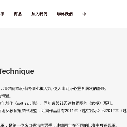
報導
商品
加入我們
聯絡我們
中
echnique
消除疲勞，增強關節韌帶的彈性和活力, 使人達到身心靈各層次的舒緩。
的轉變。
09年創作《salt salt 哋》。同年參與錢秀蓮舞蹈團的《武極》系列。
藝術及教育拓展部總監，近期作品計有2011年《越空體示》和2012年《越
Freestyle的冠軍，是第一位來自香港的選手，連續兩年在不同的比賽中獲得冠軍。