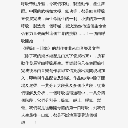
呼吸帶動身軀，令我們移動、製造動作、產生舞
蹈。中國的武術如太極、氣功等，都是結合呼吸
來發展完成，而生命誕生的一剎、小孩的第一個
呼吸、製造第一個呼喊，就決定她/他這個生命會
否有力量去面對這個世界的挑戰……！一切由呼
吸開始……！
《呼吸II – 現象》的創作並非來自音樂及文字
（除了我的溺水經歷是由文字發展出來），所有
動作發展皆由呼吸產生。音樂部份只在舞蹈編排
完成後再由音樂創作者邱立信於演出期間現場加
入，即時與作品配合及對碰。作品結構中除了開
場及尾聲、一共分五大段落及多個小片段，從我
們理解及分析，一個呼吸循環過程中，一共分四
個階段，它們分別是：吸氣、靜止、呼氣、鬆
弛。我們就是從離開母體的第一口呼吸，到我們
人生最後一口氣，都是不斷地重覆著這個循
環……！