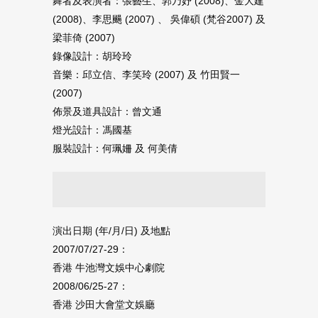
舞者及表演者：張藝生、郭乃妤 (2008)、金大建
(2008)、李思颺 (2007) 、 吳偉碩 (梵谷2007) 及
梁菲倚 (2007)
錄像設計：胡玲玲
音樂：邱立信、李笑玲 (2007) 及 竹田賢一
(2007)
佈景及道具設計：曾文通
燈光設計：馮國基
服裝設計：何珮姍 及 何美倩
演出日期 ‭(‬年‭/‬月‭/‬日‭) ‬及地點
2007/07/27-29：
香港 牛池灣文娛中心劇院
2008/06/25-27：
香港 沙田大會堂文娛廳