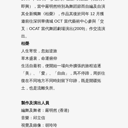
即興），當中嚴明然特別為舞蹈節而自編及自演
其全新獨舞《枯榮》，作品其後於同年 12 月獲
邀前往深圳華僑城 OCT 當代藝術中心參與「交
叉：OCAT 當代舞蹈劇場演出(2009)」作交流演
出。
枯榮
人生寄世，忽如逆旅
草木盛衰，命運俯仰
生活自最初，便開始一場向外擴張的旅程追逐
「美」、「愛」、「自由」，馬不停蹄，周折往
復在不同地方不同時刻留下印跡，既是開疆拓
土，也是流離失所。
製作及演出人員
編舞及舞者：嚴明然 (香港)
音樂：邱立信
視覺及錄像：胡玲玲