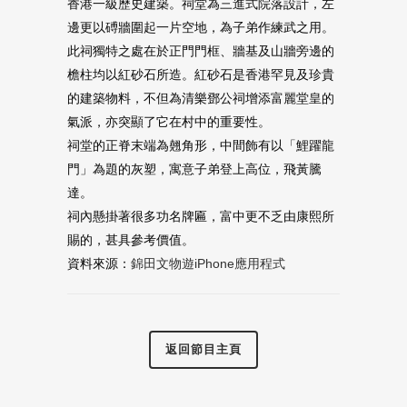
香港一級歷史建築。祠堂為三進式院落設計，左
邊更以磗牆圍起一片空地，為子弟作練武之用。
此祠獨特之處在於正門門框、牆基及山牆旁邊的
檐柱均以紅砂石所造。紅砂石是香港罕見及珍貴
的建築物料，不但為清樂鄧公祠增添富麗堂皇的
氣派，亦突顯了它在村中的重要性。
祠堂的正脊末端為翹角形，中間飾有以「鯉躍龍
門」為題的灰塑，寓意子弟登上高位，飛黃騰
達。
祠內懸掛著很多功名牌匾，富中更不乏由康熙所
賜的，甚具參考價值。
資料來源：
錦田文物遊iPhone應用程式
返回節目主頁