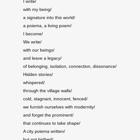
I write/
with my being/
a signature into this world/
a poiema, a living poem/
I become/
We write/
with our beings/
and leave a legacy/
of belonging, isolation, connection, dissonance/
Hidden stories/
whispered/
through the village walls/
cold, stagnant, innocent, fenced/
we furnish ourselves with modernity/
and forget the prominent/
that continues to take shape/
A city poiema written/
but not birthed/