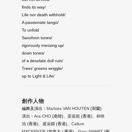
finds its way/
Life nor death withhold/
A passionate tango/
To unfold
Saxofoon tunes/
rigorously messing up/
down tones/
of a desolate dull ruin/
Trees’ greens wriggle/
up to Light & Life/
創作人物
編舞及演出：
Marloes VAN HOUTEN
(荷蘭)
演出：
Ara CHO
(南韓)、
梁嘉能
(香港)、
林映
池
(香港)、
盧淑嫺
(香港)、
Callum
MACKENZIE
(加拿大 / 香港)、
Gary SWART
(南