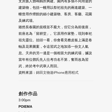
支房族人鄧鳴鶴所興建。園內有多個不同用途的
建築物，包括一幢用以祭祀祖先的兩進建築、一
幢曾用作煙館的細小建築物、客房、客廳、花園
及練武場。
雖然長春園的規模並不龐大，但它分為前後座，
前座名為「留耕堂」。它原用作家塾，現則奉祀
祖先靈位。抬頭一看，你會看見檐皮板上滿是卷
軸及花果圖案，令這習武之地加添一份文人氣
息。天井的另一邊是一個相當大的練武場，據說
當年有位鄧氏先人往考功名不第，奮而改為習
武，終於考中武舉人而回。
資料來源：
錦田文物遊iPhone應用程式
創作作品
3:00pm
POIEMA