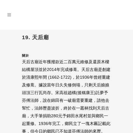
19. 天后廟
關於
天后古廟近年獲撥款近二百萬元維修及還原木樑
結構屋頂並於2014年完成修葺。天后古廟是創建
於清康熙年間 (1662-1722)，於1936年曾經重建
及修葺。據說當年日久失修倒塌，只剩天后娘娘
頭頂三行瓦尚存。宋高祖趙構(後稱康王)託夢予
芬傅法師，說在錦田有一破廟需要重建，請他去
幫忙，法師歷盡波折，終於在一叢林找到天后古
廟，大手筆捐助280元予錦田水尾村並與鄉民一
起重修。1936年完工，鄉民立了一塊木匾記載此
事，但今日的鄉民已不知道芬傅法師的來歷。