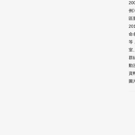
2
例
區
2
命
等
室
群
動
資
圖