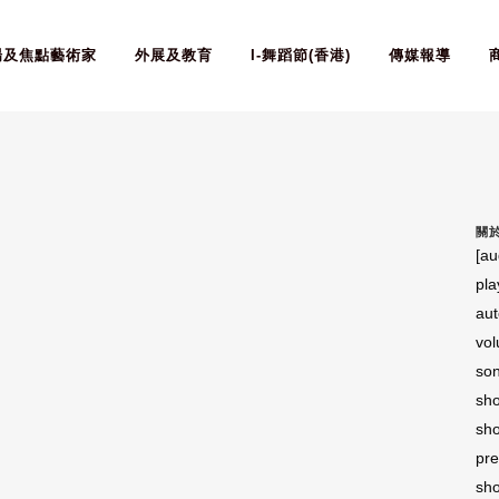
場及焦點藝術家
外展及教育
I-舞蹈節(香港)
傳媒報導
關
[au
pla
aut
vol
son
sho
sho
pre
sho