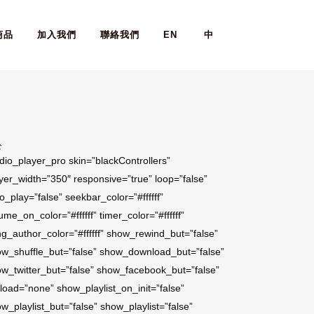
商品
加入我們
聯絡我們
EN
中
於
dio_player_pro skin=”blackControllers”
yer_width=”350″ responsive=”true” loop=”false”
o_play=”false” seekbar_color=”#ffffff”
ume_on_color=”#ffffff” timer_color=”#ffffff”
g_author_color=”#ffffff” show_rewind_but=”false”
w_shuffle_but=”false” show_download_but=”false”
w_twitter_but=”false” show_facebook_but=”false”
load=”none” show_playlist_on_init=”false”
w_playlist_but=”false” show_playlist=”false”