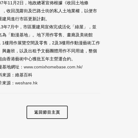
007年11月2日，地政總署宣佈根據《收回土地條
》，收回茂蘿街及巴路士街的私人土地業權，以便市
重建局進行市區更新計劃。
013年7月中，市區重建局宣佈完成活化「綠屋」，並
名為「動漫基地」。地下用作零售、畫廊及美術館
，1樓用作展覽空間及零售，2及3樓用作動漫藝術工作
、興趣班，以及出租予文藝團體用作不同用途，整個
組由香港藝術中心獲批五年主營運合約。
漫基地網址：
www.comixhomebase.com.hk/
料來源：維基百科
片來源：
weshare.hk
返回節目主頁