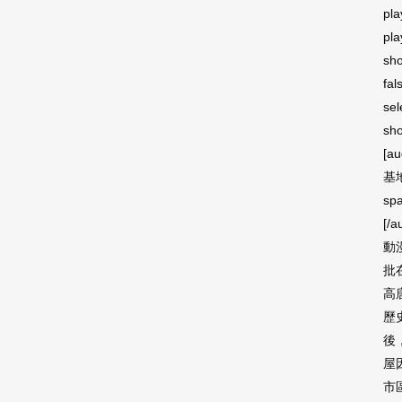
pla
pla
sho
fal
sel
sho
[a
基地
sp
[/a
動
批
高
歷
後
屋
市