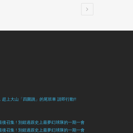
目豐富，趕上大山「四圍跳」的尾班車 請即行動!!
》最後召集 ! 別錯過跟史上最夢幻球隊的一期一會
》最後召集 ! 別錯過跟史上最夢幻球隊的一期一會