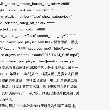
ylist_record_bottom_border_on_color=”#ffffff”
ylist_record_text_on_color=”#ffffff”
w_playlist_number=”false” show_categories=”
se” selected_categ_off_color=”#ffffff”
ected_categ_on_color=”#ffffff”
w_search_area=”false” search_input_bg=”#ffffff”]
udio_player_pro_playlist_item title=”聲音導航︰動漫
” xauthor=”柏齊” xsources_mp3=”http://www.y-
ace.org/wp-content/uploads/2015/11/14_CHB.mp3″]
udio_player_pro_playlist_item][/audio_player_pro]
漫基地前身綠屋建於1920年代，分兩批完成，最早一
在1916年至1922年間落成，樓高4層，是廣東式四層
唐樓的典型建築，包括露台建築，現已列為香港二級
史建築。綠屋本來沒有名稱，因後來政府在收回綠屋
，其中茂蘿街的3、5及7號以綠色的油漆美化外牆，綠
因而得名。
區重建局於2005年計劃將綠屋發展為創業工業場地。