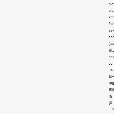
pla
pla
sho
fal
sel
sho
[a
蘭士
sp
con
[/a
聖
中
團
街
譯
「