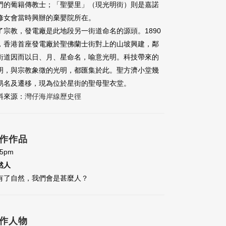
門的葡籍傳教士；「聖嬰里」（現光明街）則是嘉諾
修女會當時興辦的棄嬰院所在。
了宗教，發電廠是此地段另一街道命名的源頭。1890
，香港首座發電廠於聖佛蘭士街對上的山坡興建，鄰
街道因而以日、月、星命名，喻意光明。科技帶來的
明，與宗教象徵的光明，都匯集於此。聖方濟小堂幾
易名及遷移，現為位於星街的聖母聖衣堂。
料來源：
灣仔海岸線歷史徑
作作品
45pm
然人
有了自然，我們會是甚麼人？
作人物