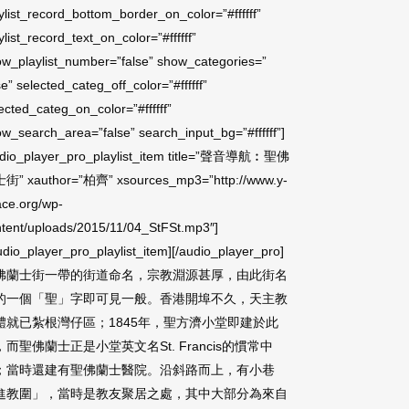
ylist_record_bottom_border_on_color=”#ffffff”
ylist_record_text_on_color=”#ffffff”
w_playlist_number=”false” show_categories=”
se” selected_categ_off_color=”#ffffff”
ected_categ_on_color=”#ffffff”
w_search_area=”false” search_input_bg=”#ffffff”]
udio_player_pro_playlist_item title=”聲音導航︰聖佛
街” xauthor=”柏齊” xsources_mp3=”http://www.y-
ace.org/wp-
tent/uploads/2015/11/04_StFSt.mp3″]
udio_player_pro_playlist_item][/audio_player_pro]
佛蘭士街一帶的街道命名，宗教淵源甚厚，由此街名
的一個「聖」字即可見一般。香港開埠不久，天主教
體就已紮根灣仔區；1845年，聖方濟小堂即建於此
，而聖佛蘭士正是小堂英文名St. Francis的慣常中
；當時還建有聖佛蘭士醫院。沿斜路而上，有小巷
進教圍」，當時是教友聚居之處，其中大部分為來自