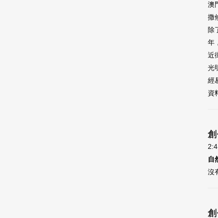
澳
撒
除
年
近
光
經
資
創
2:
自
沒
創