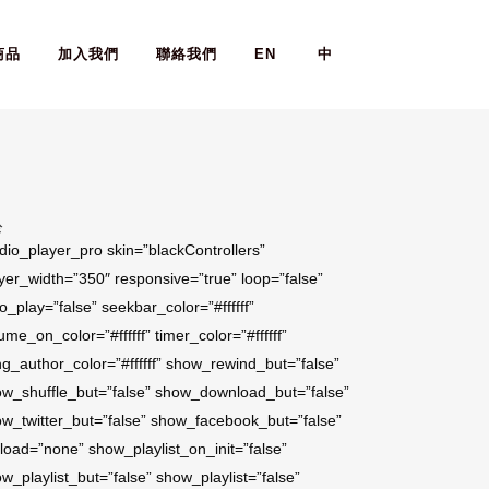
商品
加入我們
聯絡我們
EN
中
於
dio_player_pro skin=”blackControllers”
yer_width=”350″ responsive=”true” loop=”false”
o_play=”false” seekbar_color=”#ffffff”
ume_on_color=”#ffffff” timer_color=”#ffffff”
g_author_color=”#ffffff” show_rewind_but=”false”
w_shuffle_but=”false” show_download_but=”false”
w_twitter_but=”false” show_facebook_but=”false”
load=”none” show_playlist_on_init=”false”
w_playlist_but=”false” show_playlist=”false”