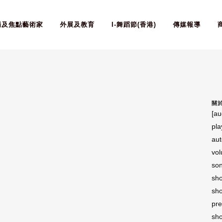
場及焦點藝術家
外展及教育
I-舞蹈節(香港)
傳媒報導
關
[au
pla
aut
vol
son
sho
sho
pre
sho