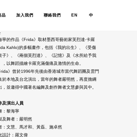
商品
加入我們
聯絡我們
EN
中
FRIDA
於
海寧的作品《Frida》取材墨西哥藝術家芙烈達‧卡羅
Frida Kahlo)的多幅畫作，包括《我的出生》、《受傷
桌子》、《兩個芙烈達》、《記憶》及《水所給予我
》，以舞蹈描繪卡羅充滿傷痛及激情的生命。
Frida》曾於1996年先後由香港城市當代舞蹈團及雲門
集於本地及台北演出，當年的舞者嚴明然，再度擔綱
出，並邀得中國著名編舞及創作舞者文慧參與其中。
作及演出人員
舞：黎海寧
製及舞者：嚴明然
者：文慧、馬才和、黃磊、施卓然
光設計：羅文偉