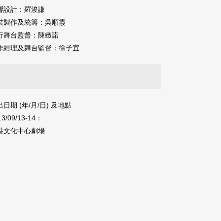
響設計：羅浚謙
裝製作及統籌：吳順霞
行舞台監督：陳緻諾
作經理及舞台監督：徐子宜
期 ‭(‬年‭/‬月‭/‬日‭) ‬及地點
13/09/13-14：
港文化中心劇場