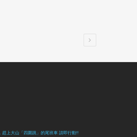
目豐富，趕上大山「四圍跳」的尾班車 請即行動!!