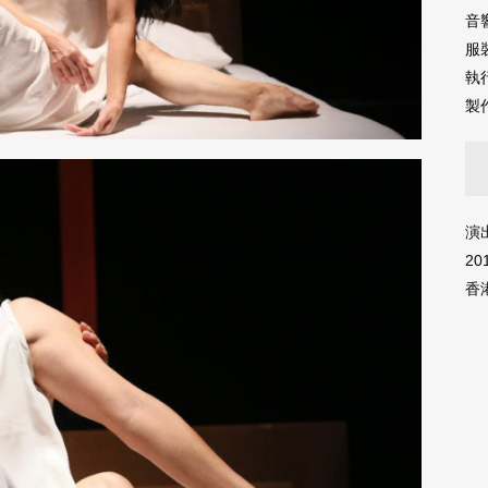
音
服
執
製
演出日
20
香