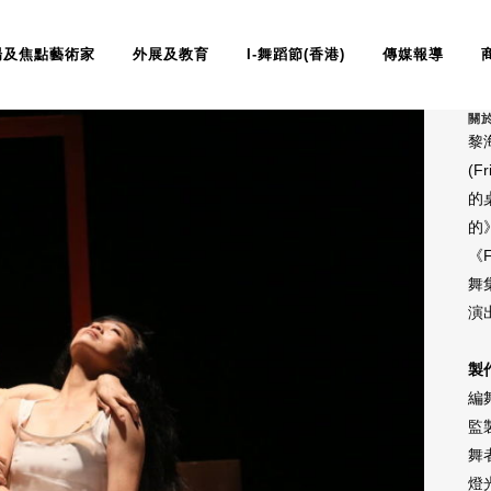
場及焦點藝術家
外展及教育
I-舞蹈節(香港)
傳媒報導
關
黎
(
的
的
《
舞
演
製
編
監
舞
燈