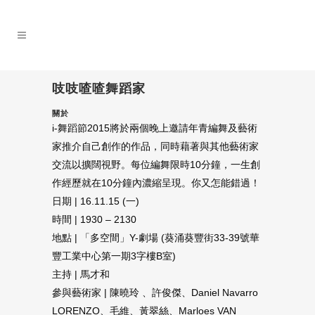
吱吱喳喳舞蹈家
關於
i-舞蹈節2015將於兩個晚上邀請年青編舞及藝術
家推介自己創作的作品，同時藉著與其他藝術家
交流以擴闊視野。每位編舞限時10分鐘，一生創
作經歷就在10分鐘內濃縮呈現。你又怎能錯過！
日期 | 16.11.15 (一)
時間 | 1930 – 2130
地點 | 「多空間」Y-劇場 (葵涌葵豐街33-39號華
豐工業中心第一期3字樓B室)
主持 | 馬才和
參與藝術家 | 陳曉玲 、許俊傑、Daniel Navarro
LORENZO、毛維、黃翠絲、Marloes VAN