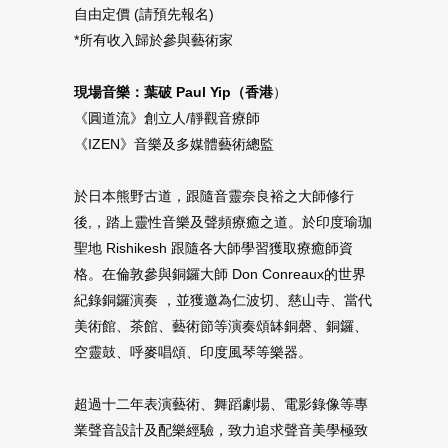
自由定價 (請預先報名)
*所有收入歸於參與藝術家
現場音樂：葉破 Paul Yip（香港
）
《圓道流》創立人/靜觀音療師
《IZEN》音樂及多媒體藝術總監
於日本熊野古道，跟隨音靈奈良裕之大師修行
後,，踏上靈性音樂及聲頻療癒之道。於印度瑜珈
聖地 Rishikesh 跟隨各大師學習獲取療癒師資
格。在倫敦參與銅鑼大師 Don Conreaux的世界
紀錄銅鑼演奏 ，並獲邀為仁波切、慈山寺、當代
美術館、茶館、藝術節等演奏頌缽銅磬、銅鑼、
空靈鼓、呼麥唱頌、印度風琴等樂器。
超過十二年表演藝術、舞蹈劇場、電影錄像等專
業聲音設計及配樂經驗，致力追求聲音美學極致