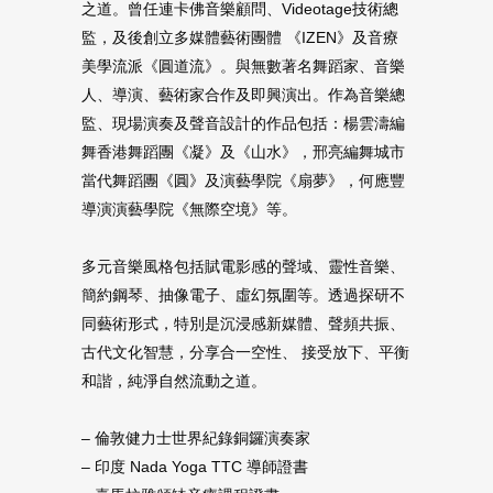
之道。曾任連卡佛音樂顧問、Videotage技術總
監，及後創立多媒體藝術團體 《IZEN》及音療
美學流派《圓道流》。與無數著名舞蹈家、音樂
人、導演、藝術家合作及即興演出。作為音樂總
監、現場演奏及聲音設計的作品包括：楊雲濤編
舞香港舞蹈團《凝》及《山水》，邢亮編舞城市
當代舞蹈團《圓》及演藝學院《扇夢》，何應豐
導演演藝學院《無際空境》等。
多元音樂風格包括賦電影感的聲域、靈性音樂、
簡約鋼琴、抽像電子、虛幻氛圍等。透過探研不
同藝術形式，特別是沉浸感新媒體、聲頻共振、
古代文化智慧，分享合一空性、 接受放下、平衡
和諧，純淨自然流動之道。
– 倫敦健力士世界紀錄銅鑼演奏家
– 印度 Nada Yoga TTC 導師證書