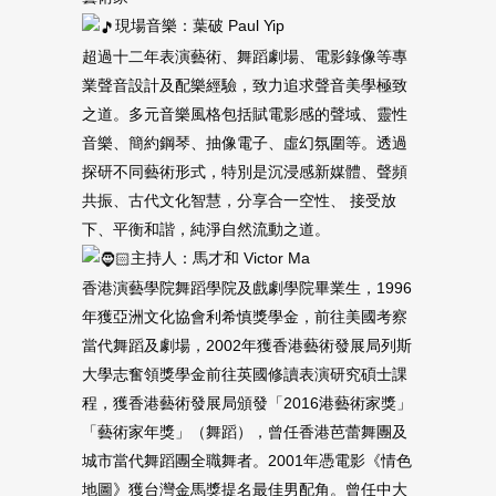
現場音樂：葉破 Paul Yip
超過十二年表演藝術、舞蹈劇場、電影錄像等專
業聲音設計及配樂經驗，致力追求聲音美學極致
之道。多元音樂風格包括賦電影感的聲域、靈性
音樂、簡約鋼琴、抽像電子、虛幻氛圍等。透過
探研不同藝術形式，特別是沉浸感新媒體、聲頻
共振、古代文化智慧，分享合一空性、 接受放
下、平衡和諧，純淨自然流動之道。
主持人：馬才和 Victor Ma
香港演藝學院舞蹈學院及戲劇學院畢業生，1996
年獲亞洲文化協會利希慎獎學金，前往美國考察
當代舞蹈及劇場，2002年獲香港藝術發展局列斯
大學志奮領獎學金前往英國修讀表演研究碩士課
程，獲香港藝術發展局頒發「2016港藝術家獎」
「藝術家年獎」（舞蹈），曾任香港芭蕾舞團及
城市當代舞蹈團全職舞者。2001年憑電影《情色
地圖》獲台灣金馬獎提名最佳男配角。曾任中大