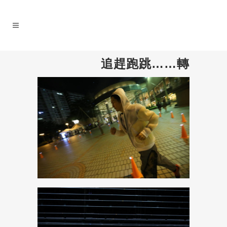
追趕跑跳……轉