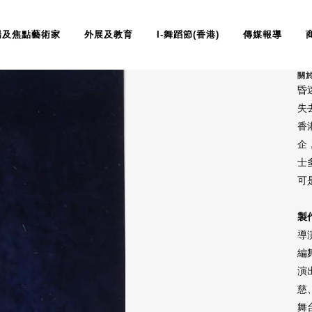
場及焦點藝術家
外展及教育
I-舞蹈節(香港)
傳媒報導
昏迷II
關
昏
失
香
企
士
可
製作
導
編
演
慈
舞