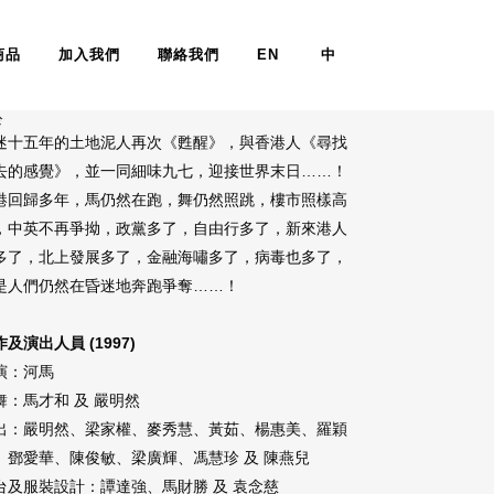
商品
加入我們
聯絡我們
EN
中
 – 尋找失去的感覺（劇場製作）
於
迷十五年的土地泥人再次《甦醒》，與香港人《尋找
去的感覺》，並一同細味九七，迎接世界末日……！
港回歸多年，馬仍然在跑，舞仍然照跳，樓市照樣高
，中英不再爭拗，政黨多了，自由行多了，新來港人
多了，北上發展多了，金融海嘯多了，病毒也多了，
是人們仍然在昏迷地奔跑爭奪……！
及演出人員 (1997)
演：河馬
舞：馬才和 及 嚴明然
出：嚴明然、梁家權、麥秀慧、黃茹、楊惠美、羅穎
、鄧愛華、陳俊敏、梁廣輝、馮慧珍 及 陳燕兒
台及服裝設計：譚達強、馬財勝 及 袁念慈