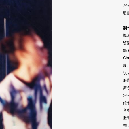
燈
監
製作
導
監
舞
Ch
璇
現
服
舞
燈
錄
音
服
舞