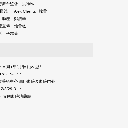
行舞台監督：
洪雅琳
面設計：
Alex Cheng、
韓雪
目助理：鄭洁華
理宣傳：賴雪敏
影：張志偉
期 ‭(‬年‭/‬月‭/‬日‭) ‬及地點
97/5/15-17：
港藝術中心 壽臣劇院及劇院門外
12/3/29-31：
港 元朗劇院演藝廳