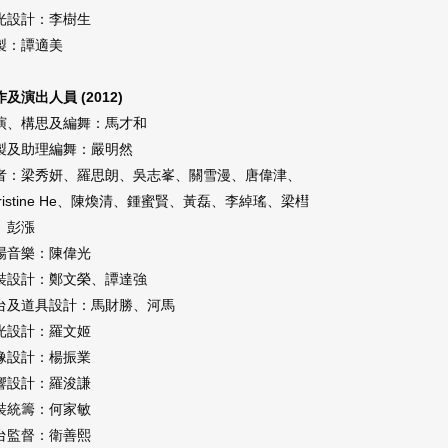
光設計：李樹生
製：譚適美
及演出人員 (2012)
演、構思及編舞：馬才和
製及助理編舞：
嚴明然
者：梁秀妍、羅思朗、吳志峯、關雪漫、唐偉津、
ristine He、陳煥清、
鍾蜜賢、
黃磊、李綽瑤、梁槥
、彭漲
場音樂：陳偉光
裝設計：鄭文榮、譚達強
台及道具設計：馬財勝、河馬
光設計：
羅文姬
像設計：
楊振業
響設計：
羅浚謙
裝統籌：何家敏
台監督：衛善熙