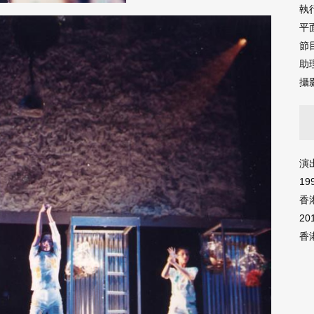
執
平
節
助
攝
演出日
19
香
20
香