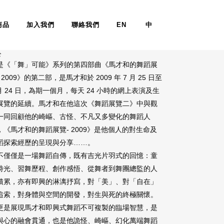
商品
加入我們
聯絡我們
EN
中
馬才和的舞蹈展覽二
於
是《「舞」可能》系列的第四部曲《馬才和的舞蹈展
 2009》的第二部，是馬才和於 2009 年 7 月 25 日至
 月 24 日，為期一個月，每天 24 小時的網上表演及生
展覽的延續。馬才和在他這次《舞蹈展覽二》中與觀
一同回顧他的崎嶇、古怪、不凡又多變化的舞蹈人
，《馬才和的舞蹈展覽- 2009》是他個人的對生命及
蹈探索經歷的呈現與分享……。
不僅僅是一場舞蹈自傳，既有吉光片羽式的回憶：童
時光、習舞歷程、創作感悟、從舞者到舞團總監的人
積累，亦有即興的淋漓抒寫，對「美」、對「自在」
追索，對身體與空間的開發，對生與死的終極關懷。
更是展現馬才和即興式舞蹈不可複製的臨場智慧，是
與心的融會貫通，也是他詭怪、崎嶇、幻化萬端舞蹈