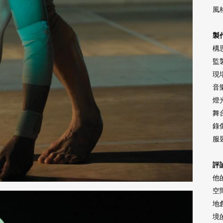
風
製
構
監
現
音
燈
舞
錄
服
評
他
空
地
境