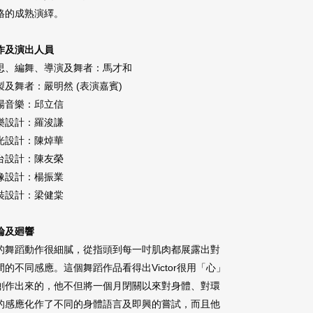
格的成熟演繹。
作及演出人員
思、編舞、導演及舞者：馬才和
製及舞者：嚴明然 (表演嘉賓)
場音樂：邱立信
樂設計：羅浚謙
光設計：陳焯華
台設計：陳友榮
像設計：楊振業
裝設計：梁健棠
論及廻響
的舞蹈動作很細膩，從指頭到每一吋肌肉都展露出對
間的不同感應。這個舞蹈作品看得出Victor很用「心」
創作出來的，他不但將一個月閉關以來對身體、對環
的感應化作了不同的身體語言及即興的嘗試，而且他