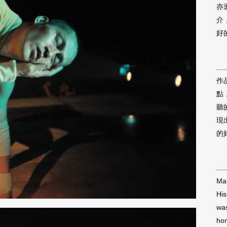
亦
介
好
作
點
聽
現
的
Ma 
His
was
hon