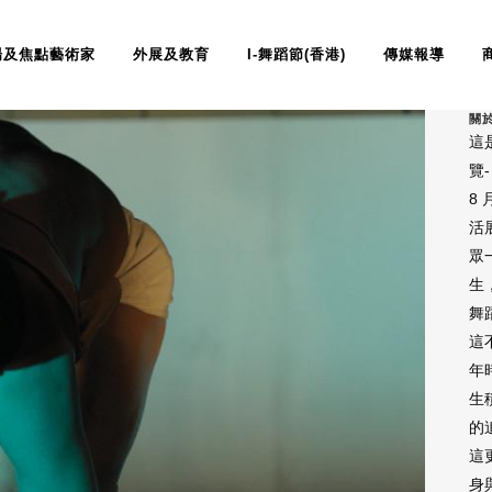
場及焦點藝術家
外展及教育
I-舞蹈節(香港)
傳媒報導
關
這
覽-
8
活
眾
生
舞
這
年
生
的
這
身