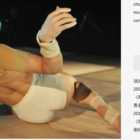
cho
mul
con
演出日
20
《
香
20
《
南韓