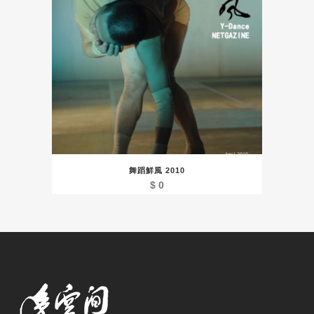
舞蹈鮮風 2010
$
0