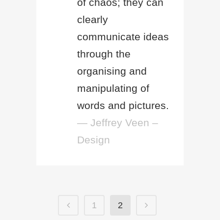
of chaos; they can
clearly
communicate ideas
through the
organising and
manipulating of
words and pictures.
— Jeffrey Veen –
Design
1
2