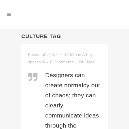
CULTURE TAG
Posted at 04 10 月, 12:59h
in
Art
by
spaceVM
0 Comments
24
Likes
Designers can
create normalcy out
of chaos; they can
clearly
communicate ideas
through the