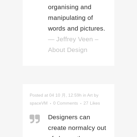
organising and
manipulating of
words and pictures.
— Jeffrey Veen –
About Design
Posted at 04 10 月, 12:59h
in
Art
by
spaceVM
0 Comments
27
Likes
Designers can
create normalcy out