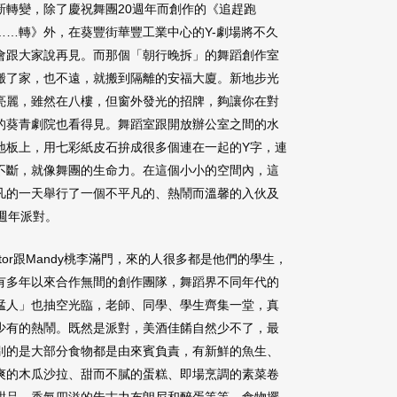
新轉變，除了慶祝舞團20週年而創作的《追趕跑
……轉》外，在葵豐街華豐工業中心的Y-劇場將不久
會跟大家說再見。而那個「朝行晚拆」的舞蹈創作室
搬了家，也不遠，就搬到隔離的安福大廈。新地步光
亮麗，雖然在八樓，但窗外發光的招牌，夠讓你在對
的葵青劇院也看得見。舞蹈室跟開放辦公室之間的水
地板上，用七彩紙皮石拚成很多個連在一起的Y字，連
不斷，就像舞團的生命力。在這個小小的空間內，這
凡的一天舉行了一個不平凡的、熱鬧而溫馨的入伙及
0週年派對。
ictor跟Mandy桃李滿門，來的人很多都是他們的學生，
有多年以來合作無間的創作團隊，舞蹈界不同年代的
猛人」也抽空光臨，老師、同學、學生齊集一堂，真
少有的熱鬧。既然是派對，美酒佳餚自然少不了，最
別的是大部分食物都是由來賓負責，有新鮮的魚生、
爽的木瓜沙拉、甜而不膩的蛋糕、即場烹調的素菜卷