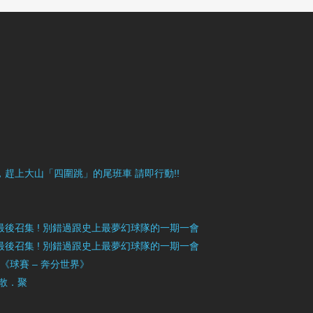
目豐富，趕上大山「四圍跳」的尾班車 請即行動!!
》最後召集 ! 別錯過跟史上最夢幻球隊的一期一會
》最後召集 ! 別錯過跟史上最夢幻球隊的一期一會
」《球賽 – 奔分世界》
 散．聚