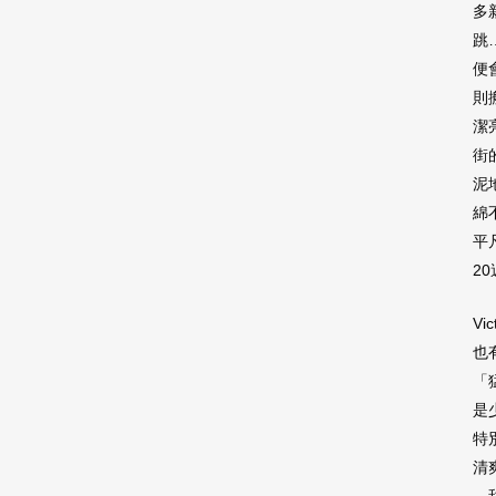
多
跳
便
則
潔
街
泥
綿
平
2
V
也
「
是
特
清