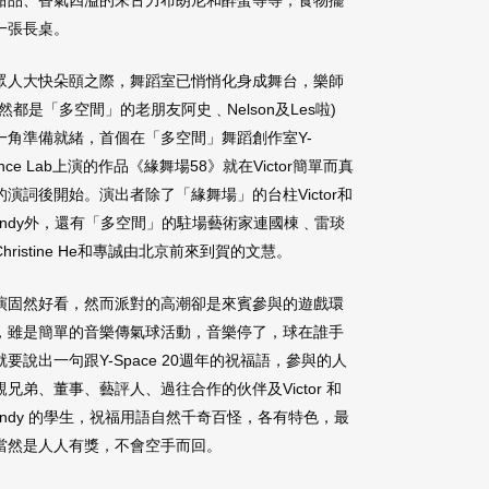
甜品、香氣四溢的朱古力布朗尼和醉蛋等等，食物擺
一張長桌。
眾人大快朵頤之際，舞蹈室已悄悄化身成舞台，樂師
當然都是「多空間」的老朋友阿史﹑Nelson及Les啦)
一角準備就緒，首個在「多空間」舞蹈創作室Y-
ance Lab上演的作品《緣舞場58》就在Victor簡單而真
的演詞後開始。演出者除了「緣舞場」的台柱Victor和
andy外，還有「多空間」的駐場藝術家連國棟﹑雷琰
Christine He和專誠由北京前來到賀的文慧。
演固然好看，然而派對的高潮卻是來賓參與的遊戲環
，雖是簡單的音樂傳氣球活動，音樂停了，球在誰手
就要說出一句跟Y-Space 20週年的祝福語，參與的人
親兄弟、董事、藝評人、過往合作的伙伴及Victor 和
andy 的學生，祝福用語自然千奇百怪，各有特色，最
當然是人人有獎，不會空手而回。