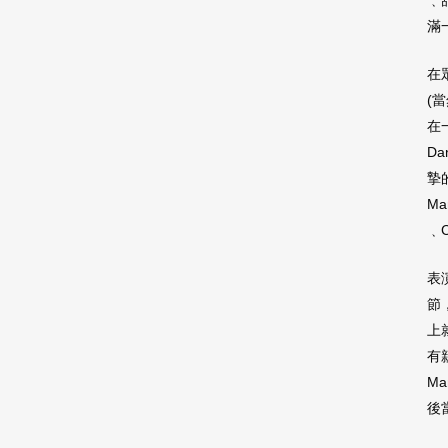
﹑
滿
在
(
在
D
摯
M
﹑
表
節
上
有
M
後