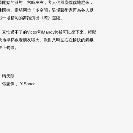
時開始的派對，六時左右，客人仍風塵僕僕地趕來，
連國棟、雷琰兩位「多空間」駐場藝術家再為各人獻
另一場精彩的舞蹈演出《際》選段。
一直忙過不了的Victor和Mandy終於可以坐下來，輕鬆
快地舉杯跟老朋友聊天。派對八時左右在愉快的氣氛
畫上句號。
：晴天朗
張志偉﹑ Y-Space