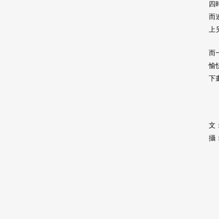
四
而
上
而
愉
下
文
攝：