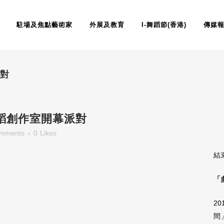
駐場及焦點藝術家
外展及教育
I-舞蹈節(香港)
傳媒
派對
蹈創作室開幕派對
omments
0
Likes
結
「
2
間