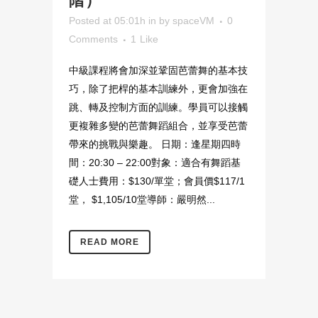
階）
Posted at 05:01h
in
by
spaceVM
0
Comments
1
Like
中級課程將會加深並鞏固芭蕾舞的基本技
巧，除了把桿的基本訓練外，更會加強在
跳、轉及控制方面的訓練。學員可以接觸
更複雜多變的芭蕾舞蹈組合，並享受芭蕾
帶來的挑戰與樂趣。 日期：逢星期四時
間：20:30 – 22:00對象：適合有舞蹈基
礎人士費用：$130/單堂；會員價$117/1
堂， $1,105/10堂導師：嚴明然...
READ MORE