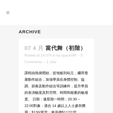
ARCHIVE
07 4 月
當代舞（初階）
Posted at 14:07h
in
by
spaceVM
0
Comments
1
Like
課程由熱身開始，從地板到站立，繼而發
展動作組合，加強學員在身體控制、協
調、節奏及動作組合等訓練外，提升學員
的表演幅度及對空間、時間和能量的敏感
度。 日期：逢星期一時間：20:30 –
22:00對象：適合 14 歲以上人士參與費
用：$130/單堂；會員價$117/1堂，