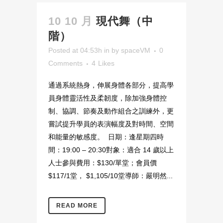
10 10 月
現代舞（中
階）
Posted at 04:53h
in
by
spaceVM
0
Comments
4
Likes
通過系統熱身，伸展身體各部分，提高學
員身體靈活性及柔韌度，除加強身體控
制、協調、節奏及動作組合之訓練外，更
嘗試提升學員的表演幅度及對時間、空間
和能量的敏感度。 日期：逢星期四時
間：19:00 – 20:30對象：適合 14 歲以上
人士參與費用：$130/單堂；會員價
$117/1堂， $1,105/10堂導師：嚴明然...
READ MORE