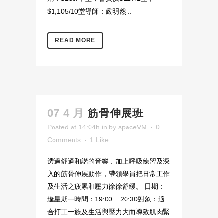
$1,105/10堂導師：嚴明然...
READ MORE
07 4 月
筋骨伸展班
Posted at 14:04h
in
by
spaceVM
0
Comments
1
Like
透過舒適和諧的音樂，加上呼吸練習及深
入的筋骨伸展動作，帶領學員把日常工作
及生活之疲累和壓力徐徐舒緩。 日期：
逢星期一時間：19:00 – 20:30對象：適
合打工一族及生活與壓力大而導致肌肉緊