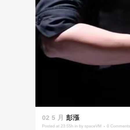
02 5 月
彭漲
Posted at 23:55h
in
by
spaceVM
0 Comment