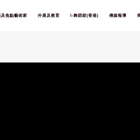
場及焦點藝術家
外展及教育
I-舞蹈節(香港)
傳媒報導