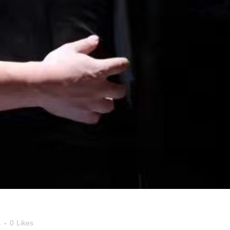
s
0
Likes