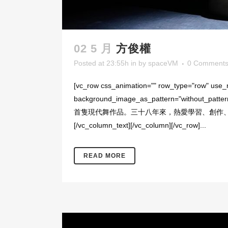
02 5 月
方俊權
Posted at 23:55h
in
by
spaceVM
0 Comment
[vc_row css_animation="" row_type="row" use_ro
background_image_as_pattern="witho
首隻現代舞作品。三十八年來，熱愛學習、創作
[/vc_column_text][/vc_column][/vc_row]...
READ MORE