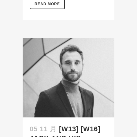
READ MORE
05 11 月
[W13] [W16]