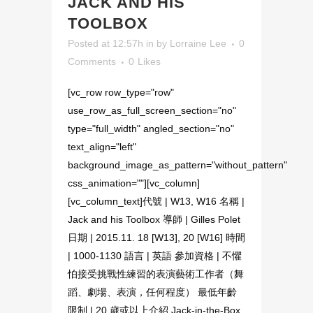
JACK AND HIS
TOOLBOX
Posted at 12:57h
in
by
Lorraine Lee
0
Comments
0
Likes
[vc_row row_type="row"
use_row_as_full_screen_section="no"
type="full_width" angled_section="no"
text_align="left"
background_image_as_pattern="without_pattern"
css_animation=""][vc_column]
[vc_column_text]代號 | W13, W16 名稱 |
Jack and his Toolbox 導師 | Gilles Polet
日期 | 2015.11. 18 [W13], 20 [W16] 時間
| 1000-1130 語言 | 英語 參加資格 | 不懼
怕接受挑戰性練習的表演藝術工作者（舞
蹈、劇場、表演，任何程度） 最低年齡
限制 | 20 歲或以上介紹 Jack-in-the-Box