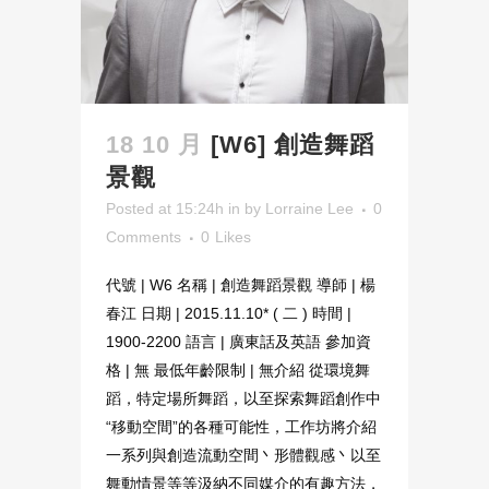
18 10 月
[W6] 創造舞蹈
景觀
Posted at 15:24h
in
by
Lorraine Lee
0
Comments
0
Likes
代號 | W6 名稱 | 創造舞蹈景觀 導師 | 楊
春江 日期 | 2015.11.10* ( 二 ) 時間 |
1900-2200 語言 | 廣東話及英語 參加資
格 | 無 最低年齡限制 | 無介紹 從環境舞
蹈，特定場所舞蹈，以至探索舞蹈創作中
“移動空間”的各種可能性，工作坊將介紹
一系列與創造流動空間丶形體觀感丶以至
舞動情景等等汲納不同媒介的有趣方法，