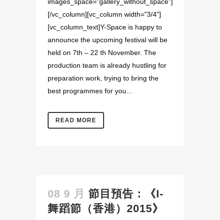
images_space="gallery_without_space"]
[/vc_column][vc_column width="3/4"]
[vc_column_text]Y-Space is happy to
announce the upcoming festival will be
held on 7th – 22 th November. The
production team is already hustling for
preparation work, trying to bring the
best programmes for you...
READ MORE
08 9 月
節目預告：《I-
舞蹈節（香港）2015》