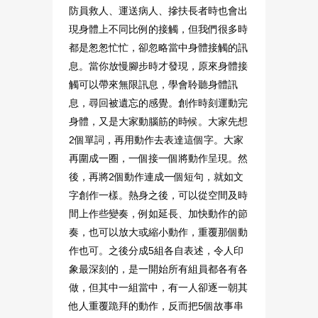
防員救人、運送病人、摻扶長者時也會出
現身體上不同比例的接觸，但我們很多時
都是怱怱忙忙，卻忽略當中身體接觸的訊
息。當你放慢腳步時才發現，原來身體接
觸可以帶來無限訊息，學會聆聽身體訊
息，尋回被遺忘的感覺。創作時刻運動完
身體，又是大家動腦筋的時候。大家先想
2個單詞，再用動作去表達這個字。大家
再圍成一圈，一個接一個將動作呈現。然
後，再將2個動作連成一個短句，就如文
字創作一樣。熱身之後，可以從空間及時
間上作些變奏，例如延長、加快動作的節
奏，也可以放大或縮小動作，重覆那個動
作也可。之後分成5組各自表述，令人印
象最深刻的，是一開始所有組員都各有各
做，但其中一組當中，有一人卻逐一朝其
他人重覆跪拜的動作，反而把5個故事串