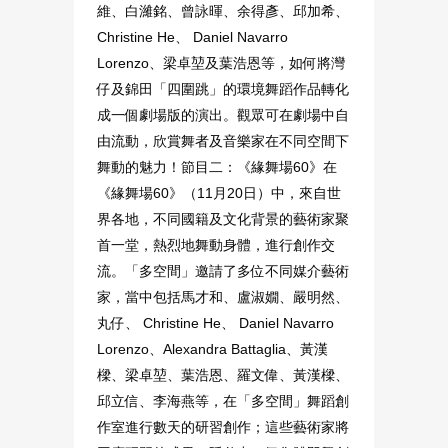
維、白濰銘、曾詠暉、余得彥、邱加希、
Christine He、 Daniel Navarro
Lorenzo、梁卓堃及葉浩恩等，如何將灣
仔及錦田「四圍跳」的環境舞蹈作品轉化
成一個劇場版的演出。觀眾可在劇場中自
由流動，欣賞舞者及音樂家在不同空間下
舞動的魅力！節目二：《緣舞場60》在
《緣舞場60》（11月20日）中，來自世
界各地，不同國籍及文化背景的藝術家聚
首一堂，熱烈地舞動身體，進行創作交
流。「多空間」邀請了多位不同媒介藝術
家，當中包括馬才和、盧淑嫺、嚴明然、
丸仔、 Christine He、 Daniel Navarro
Lorenzo、Alexandra Battaglia、黃漢
樑、梁卓堃、葉浩恩、羅文偉、黃漢樑、
邱立信、李海燕等，在「多空間」舞蹈創
作室進行數天的研習創作；這些藝術家將