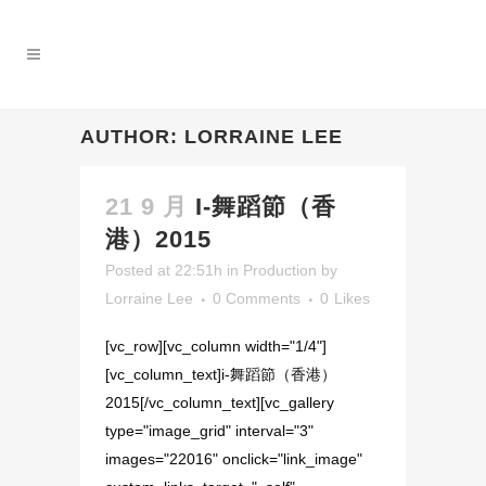
AUTHOR: LORRAINE LEE
21 9 月
I-舞蹈節（香
港）2015
Posted at 22:51h
in
Production
by
Lorraine Lee
0 Comments
0
Likes
[vc_row][vc_column width="1/4"]
[vc_column_text]i-舞蹈節（香港）
2015[/vc_column_text][vc_gallery
type="image_grid" interval="3"
images="22016" onclick="link_image"