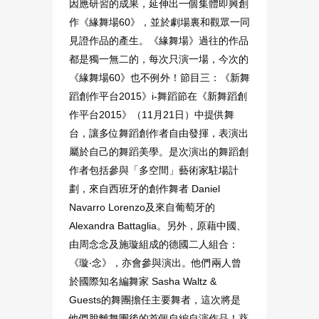
因應研習的成果，延伸出一個集體即興創
作《緣舞場60》，並於劇場裏和觀眾一同
見證作品的產生。《緣舞場》過往的作品
都是獨一無二的，每次只演一場，今次的
《緣舞場60》也不例外！節目三：《新舞
蹈創作平台2015》i-舞蹈節在《新舞蹈創
作平台2015》（11月21日）中提供舞
台，讓多位舞蹈創作者自由發揮，表演出
屬於自己的舞蹈美學。是次演出的舞蹈創
作者包括參與「多空間」藝術家駐場計
劃，來自西班牙的創作舞者 Daniel
Navarro Lorenzo及來自葡萄牙的
Alexandra Battaglia。另外，原藉中國、
由周念念及施璇組成的德國二人組合：
《璇‧念》，亦會參與演出。他們兩人曾
於國際知名編舞家 Sasha Waltz &
Guests的舞團擔任主要舞者，這次將是
他們脫離舞團後的首個自編自演作品！葵