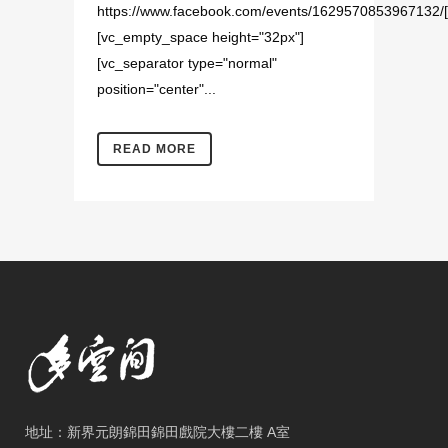
https://www.facebook.com/events/1629570853967132/[
[vc_empty_space height="32px"]
[vc_separator type="normal"
position="center"...
READ MORE
地址：新界元朗錦田錦田戲院大樓二樓 A室