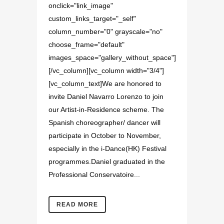
onclick="link_image"
custom_links_target="_self"
column_number="0" grayscale="no"
choose_frame="default"
images_space="gallery_without_space"]
[/vc_column][vc_column width="3/4"]
[vc_column_text]We are honored to
invite Daniel Navarro Lorenzo to join
our Artist-in-Residence scheme. The
Spanish choreographer/ dancer will
participate in October to November,
especially in the i-Dance(HK) Festival
programmes.Daniel graduated in the
Professional Conservatoire...
READ MORE