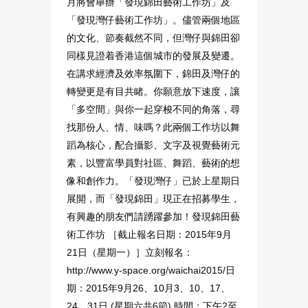
月將會舉辦「發現錦田藝術工作坊」及
「發現灣仔藝術工作坊」。儘管兩個地區
的文化、節奏截然不同，但灣仔與錦田卻
同樣見證着香港這個城市的發展及變遷。
在講求經濟及效率氛圍下，錦田及灣仔的
轉變更是有目共睹。你願意放下速度，讓
「多空間」與你一起穿梭不同的角落，尋
找那份人、情、味嗎？此兩個工作坊以舞
蹈為核心，配合攝影、文字及視覺藝術元
素，以豐富學員對社區、舞蹈、藝術的想
像和創作力。「發現灣仔」已於上星期日
展開，而「發現錦田」現正在招募學生，
有興趣的朋友們請踴躍參加！發現錦田藝
術工作坊 ［截止報名日期：2015年9月
21日（星期一）］立刻報名：
http://www.y-space.org/waichai2015/日
期：2015年9月26、10月3、10、17、
24、31日 (星期六共6節) 時間：下午2至