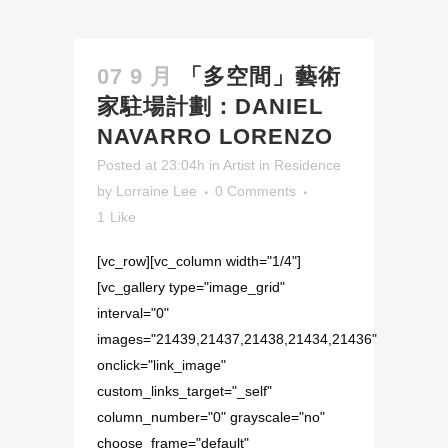
07 9 月
「多空間」藝術
家駐場計劃：DANIEL
NAVARRO LORENZO
Posted at 23:04h
in
Artist in Residence
by
Lorraine Lee
0 Comments
1
Like
[vc_row][vc_column width="1/4"]
[vc_gallery type="image_grid"
interval="0"
images="21439,21437,21438,21434,21436"
onclick="link_image"
custom_links_target="_self"
column_number="0" grayscale="no"
choose_frame="default"