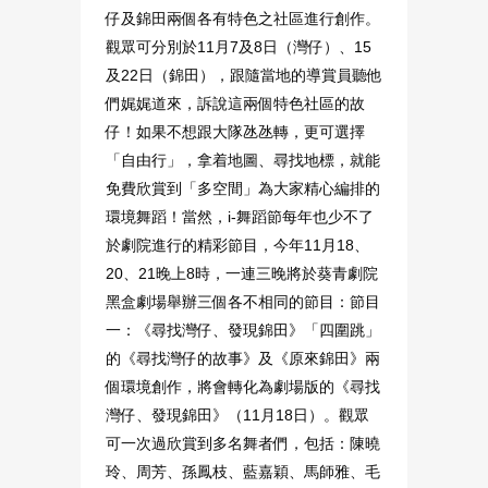
仔及錦田兩個各有特色之社區進行創作。
觀眾可分別於11月7及8日（灣仔）、15
及22日（錦田），跟隨當地的導賞員聽他
們娓娓道來，訴說這兩個特色社區的故
仔！如果不想跟大隊氹氹轉，更可選擇
「自由行」，拿着地圖、尋找地標，就能
免費欣賞到「多空間」為大家精心編排的
環境舞蹈！當然，i-舞蹈節每年也少不了
於劇院進行的精彩節目，今年11月18、
20、21晚上8時，一連三晚將於葵青劇院
黑盒劇場舉辦三個各不相同的節目：節目
一：《尋找灣仔、發現錦田》「四圍跳」
的《尋找灣仔的故事》及《原來錦田》兩
個環境創作，將會轉化為劇場版的《尋找
灣仔、發現錦田》（11月18日）。觀眾
可一次過欣賞到多名舞者們，包括：陳曉
玲、周芳、孫鳳枝、藍嘉穎、馬師雅、毛