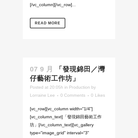
[/vc_column][/vc_row]...
READ MORE
07 9 月
「發現錦田／灣
仔藝術工作坊」
Posted at 20:05h
in
Production
by
Lorraine Lee
0 Comments
0
Likes
[vc_row][vc_column width="1/4"]
[vc_column_text]「發現錦田藝術工作
坊」[/vc_column_text][vc_gallery
type="image_grid" interval="3"