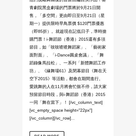
青劇院黑盒劇場的門票將於9月21日開
售，「多空間」更由即日至9月21日（星
期一）提供限時早鳥票價 $120門票優惠
（即85折）。就趁現在記低日子，準時搶
購門票！i-舞蹈節（香港）2015還有多項
節目，如「吱吱喳喳舞蹈家」、「藝術家
面對面」、「i-Dance圓桌會議」、「舞
蹈錄像馬拉松」、一系列「新體舞蹈工作
坊」、《緣舞場61》及閉幕節目《舞在天
空下2015》等活動，都會在期間進行。
愛跳舞的人在11月將會忙個不停，請大家
預留節目時段，與i-舞蹈節（香港）2015
一同「舞在當下」！ [/vc_column_text]
[vc_empty_space height="22px"]
[/vc_column][/vc_row]...