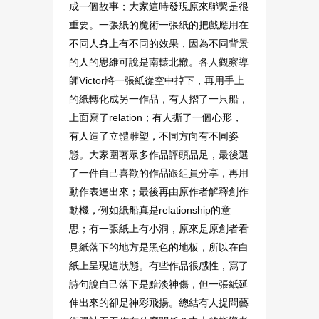
成一個故事；大家這時發現原來聯繫是很
重要。一張紙的魔術一張紙的把戲應用在
不同人身上有不同的效果，因為不同背景
的人的思維可說是南轅北轍。各人觀察導
師Victor將一張紙從空中掉下，再用手上
的紙轉化成另一作品，有人摺了一只船，
上面寫了relation；有人撕了一個心形，
有人造了立體雕塑，不同方向有不同姿
態。大家圍著眾多作品評頭品足，最後選
了一件自己喜歡的作品跟組員分享，再用
動作表達出來；最後再由原作者解釋創作
動機，例如紙船真是relationship的意
思；有一張紙上有小洞，原來是原創者看
見紙落下的地方是黑色的地板，所以在白
紙上呈現這狀態。有些作品很感性，寫了
詩句說自己落下是黯淡神傷，但一張紙延
伸出來的卻是神彩飛揚。總結有人提問藝