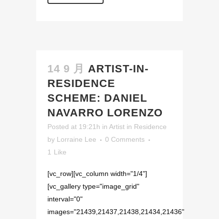
14 9 月
ARTIST-IN-
RESIDENCE
SCHEME: DANIEL
NAVARRO LORENZO
Posted at 19:21h
in
Artist in Residence
by
Lorraine Lee
0 Comments
1
Like
[vc_row][vc_column width="1/4"]
[vc_gallery type="image_grid"
interval="0"
images="21439,21437,21438,21434,21436"