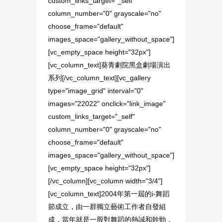
custom_links_target="_self"
column_number="0" grayscale="no"
choose_frame="default"
images_space="gallery_without_space"]
[vc_empty_space height="32px"]
[vc_column_text]葵青劇院黑盒劇場演出
系列[/vc_column_text][vc_gallery
type="image_grid" interval="0"
images="22022" onclick="link_image"
custom_links_target="_self"
column_number="0" grayscale="no"
choose_frame="default"
images_space="gallery_without_space"]
[vc_empty_space height="32px"]
[/vc_column][vc_column width="3/4"]
[vc_column_text]2004年第一屆的i-舞蹈
節成立，由一群獨立藝術工作者自發組
成，當年就是一股對舞蹈的熱誠和幹勁，