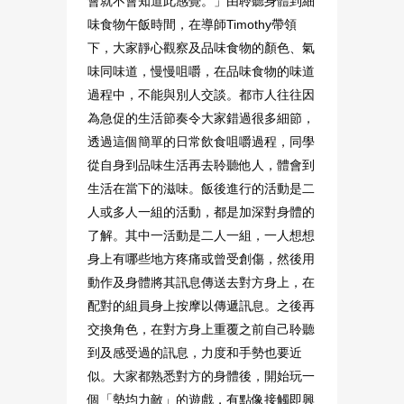
會就不會知道此感覺。」由聆聽身體到細
味食物午飯時間，在導師Timothy帶領
下，大家靜心觀察及品味食物的顏色、氣
味同味道，慢慢咀嚼，在品味食物的味道
過程中，不能與別人交談。都市人往往因
為急促的生活節奏令大家錯過很多細節，
透過這個簡單的日常飲食咀嚼過程，同學
從自身到品味生活再去聆聽他人，體會到
生活在當下的滋味。飯後進行的活動是二
人或多人一組的活動，都是加深對身體的
了解。其中一活動是二人一組，一人想想
身上有哪些地方疼痛或曾受創傷，然後用
動作及身體將其訊息傳送去對方身上，在
配對的組員身上按摩以傳遞訊息。之後再
交換角色，在對方身上重覆之前自己聆聽
到及感受過的訊息，力度和手勢也要近
似。大家都熟悉對方的身體後，開始玩一
個「勢均力敵」的遊戲，有點像接觸即興