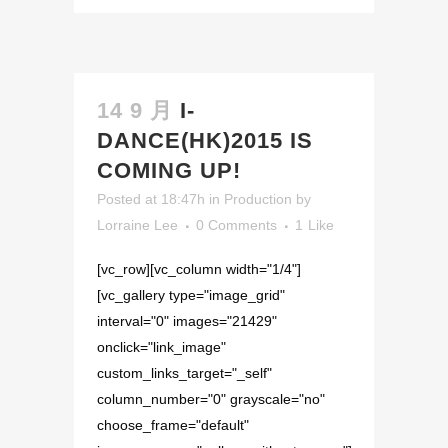
14 9 月
I-
DANCE(HK)2015 IS
COMING UP!
Posted at 18:47h
in
Production
by
Lorraine Lee
0 Comments
1
Like
[vc_row][vc_column width="1/4"]
[vc_gallery type="image_grid"
interval="0" images="21429"
onclick="link_image"
custom_links_target="_self"
column_number="0" grayscale="no"
choose_frame="default"