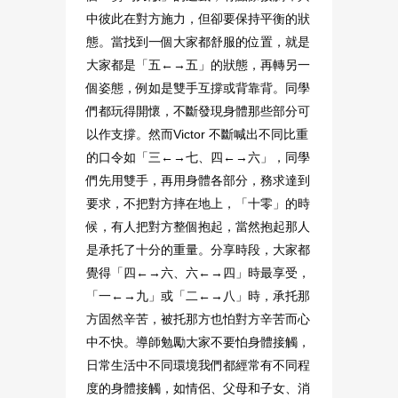
中彼此在對方施力，但卻要保持平衡的狀
態。當找到一個大家都舒服的位置，就是
大家都是「五←→五」的狀態，再轉另一
個姿態，例如是雙手互撐或背靠背。同學
們都玩得開懷，不斷發現身體那些部分可
以作支撐。然而Victor 不斷喊出不同比重
的口令如「三←→七、四←→六」，同學
們先用雙手，再用身體各部分，務求達到
要求，不把對方摔在地上，「十零」的時
候，有人把對方整個抱起，當然抱起那人
是承托了十分的重量。分享時段，大家都
覺得「四←→六、六←→四」時最享受，
「一←→九」或「二←→八」時，承托那
方固然辛苦，被托那方也怕對方辛苦而心
中不快。導師勉勵大家不要怕身體接觸，
日常生活中不同環境我們都經常有不同程
度的身體接觸，如情侶、父母和子女、消