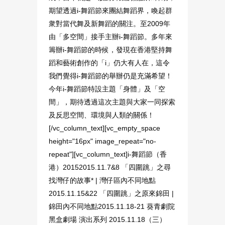
期望透過i-舞蹈節來團結舞蹈界，喚起群
衆對當代舞及新舞蹈的關注。至2009年
由「多空間」接手主辦i-舞蹈節。多年來
籌辦i-舞蹈節的時候，發現在香港堅持舞
蹈和藝術創作的「i」仍大有人在，這令
我們覺得i-舞蹈節的舉辦仍是充滿希望！
今年i-舞蹈節特設主題「身體」及「空
間」，期待透過這次主題與大家一同探索
及反思空間、環境與人類的關係！
[/vc_column_text][vc_empty_space
height="16px" image_repeat="no-
repeat"][vc_column_text]i-舞蹈節（香
港）20152015.11.7&8 「四圍跳」之尋
找灣仔的故事* | 灣仔區內不同地點
2015.11.15&22 「四圍跳」之原來錦田 |
錦田內不同地點2015.11.18-21 葵青劇院
黑盒劇場 演出系列 2015.11.18（三）