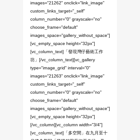
images="21262" onclick="link_image"
custom_links_target="_self"
column_number="0" grayscale="no"
choose_frame="default"
images_space="gallery_without_space"]
[vc_empty_space height="32px"]
[vc_column_text]「發現灣仔藝術工作
坊」[/vc_column_text][vc_gallery
type="image_grid" interval="0"
images="21263" onclick="link_image"
custom_links_target="_self"
column_number="0" grayscale="no"
choose_frame="default"
images_space="gallery_without_space"]
[vc_empty_space height="32px"]
[/vc_column][vc_column width="3/4"]
[vc_column_text]「多空間」在九月至十