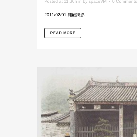
Posted at 11:36h
in
by
spaceVM
0 Comments
2011/02/01 翱翩舞影...
READ MORE