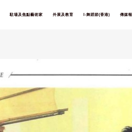
駐場及焦點藝術家
外展及教育
I-舞蹈節(香港)
傳媒