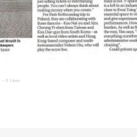
s
0
Likes