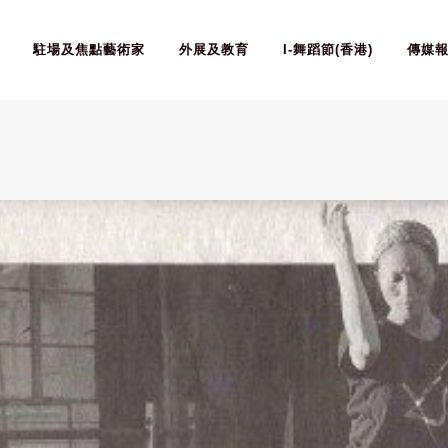
駐場及焦點藝術家
外展及教育
I-舞蹈節(香港)
傳媒