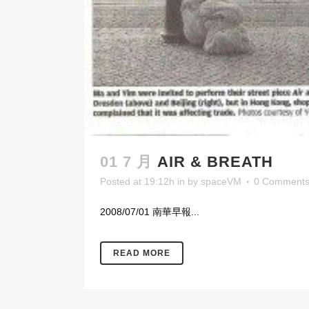
01 7 月
AIR & BREATH
Posted at 19:12h
in
by
spaceVM
0 Comment
2008/07/01 南華早報...
READ MORE