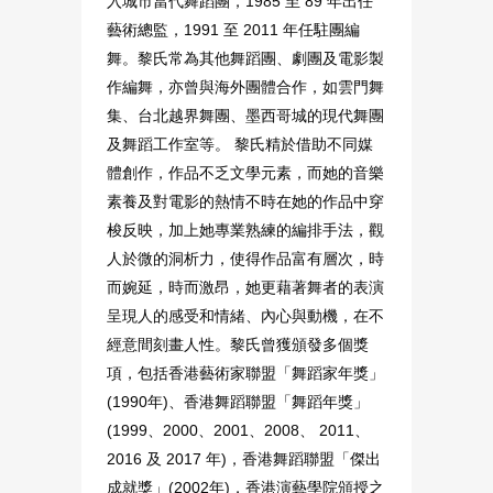
入城市當代舞蹈團，1985 至 89 年出任
藝術總監，1991 至 2011 年任駐團編
舞。黎氏常為其他舞蹈團、劇團及電影製
作編舞，亦曾與海外團體合作，如雲門舞
集、台北越界舞團、墨西哥城的現代舞團
及舞蹈工作室等。 黎氏精於借助不同媒
體創作，作品不乏文學元素，而她的音樂
素養及對電影的熱情不時在她的作品中穿
梭反映，加上她專業熟練的編排手法，觀
人於微的洞析力，使得作品富有層次，時
而婉延，時而激昂，她更藉著舞者的表演
呈現人的感受和情緒、內心與動機，在不
經意間刻畫人性。黎氏曾獲頒發多個獎
項，包括香港藝術家聯盟「舞蹈家年獎」
(1990年)、香港舞蹈聯盟「舞蹈年獎」
(1999、2000、2001、2008、 2011、
2016 及 2017 年)，香港舞蹈聯盟「傑出
成就獎」(2002年)，香港演藝學院頒授之