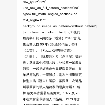
row_type="row"
use_row_as_full_screen_section="no"
type="full_width" angled_section="no"
text_align="left"
background_image_as_pattern="without_pattern"]
[vc_column][vc_column_text] 《90後的
黎海寧》於 i-舞蹈節（香港）2016 首演,
集合黎氏自 90 年代以後的作品，包括
《女書》、《Plaza X與異變街道》、
《九歌》、《咏嘆調》及《創世記》等經
典，選取當中精彩片段，並找來一眾舞界
翹楚，一起把經典創作重現觀眾眼前。當
年反應熱烈，一票難求，是次台灣重演更
特別加插《證言》選段，讓觀眾一次過品
嚐最厲害的華人編舞家的經典舞蹈！ 編
舞 黎海寧香港著名編舞家。1977 及 78
年在大會堂舉辦個人作品展。1979 年加