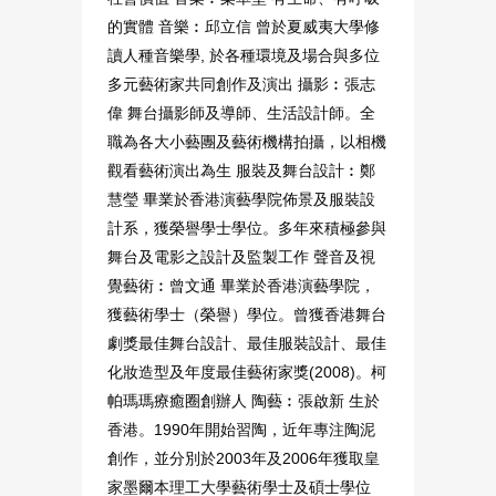
的實體 音樂︰邱立信 曾於夏威夷大學修
讀人種音樂學, 於各種環境及場合與多位
多元藝術家共同創作及演出 攝影︰張志
偉 舞台攝影師及導師、生活設計師。全
職為各大小藝團及藝術機構拍攝，以相機
觀看藝術演出為生 服裝及舞台設計︰鄭
慧瑩 畢業於香港演藝學院佈景及服裝設
計系，獲榮譽學士學位。多年來積極參與
舞台及電影之設計及監製工作 聲音及視
覺藝術︰曾文通 畢業於香港演藝學院，
獲藝術學士（榮譽）學位。曾獲香港舞台
劇獎最佳舞台設計、最佳服裝設計、最佳
化妝造型及年度最佳藝術家獎(2008)。柯
帕瑪瑪療癒圈創辦人 陶藝︰張啟新 生於
香港。1990年開始習陶，近年專注陶泥
創作，並分別於2003年及2006年獲取皇
家墨爾本理工大學藝術學士及碩士學位