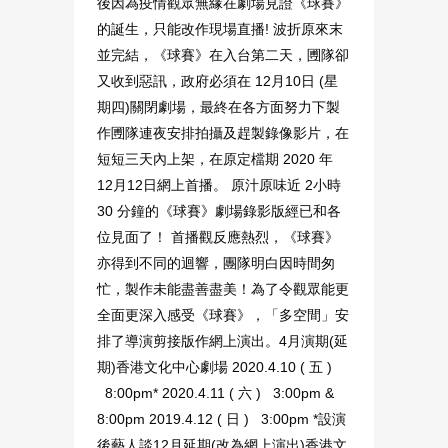
後因為疫情觀眾無緣在劇場⾒證《球賽》
的誕⽣，只能改作現場直播! 波折原來末
並完結，《球賽》在入台第⼆天，圑隊卻
⼜收到惡訊，政府必須在 12⽉10⽇ (星
期四)關閉劇場，最終在各⽅⾯努⼒下製
作圑隊連夜安排拍攝及趕製錄像影⽚，在
短短三天內上架，在原定檔期 2020 年
12⽉12⽇網上⾸播。 原汁原味近 2⼩時
30 分鐘的《球賽》劇場錄影版經已和各
位⾒⾯了！ ⾸播觀反應熱烈，《球賽》
亦得到不同的迴響，團隊明⽩因時間匆
忙，製作未能盡善盡美！為了令觀眾能更
全⾯更深入感受《球賽》，「多空間」安
排了導演剪接版作網上演出。4月演期(延
期)香港文化中心劇場 2020.4.10 ( 五 )
8:00pm* 2020.4.11 ( 六 ) 3:00pm &
8:00pm 2019.4.12 ( 日 ) 3:00pm *設演
後藝人談12月延期(改為網上演出)香港文