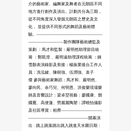
介的藝術家、編舞家及舞者在元朗區不同
地方進行創作及演出。計劃共分為三期，
從不同角度深入發掘元朗區之歷史及文
化， 並提供不同形式的舞蹈及藝術體
驗。---------------------------------------------
------------------------製作團隊藝術總監及
策劃 ：馬才和監製：嚴明然助理節目統
籌 ：鄭凱澄 、嚴明遠助理課程統籌 ：鍾
雪顏表演錄影及剪接：楊振業後台工作人
員：冼泓鍵、陳樹強、伍潤強、袁子
傑 參與藝術家舞蹈：馬才和、嚴明然、
廖向民、余巧兒、何明恩、洪俊樂現場樂
師及音響設計：梁卓堃視藝：廖國康、鄧
國鶱、高便蓮、勞麗麗陶塑：譚曉怡攝影
及社區導賞：柏齊----------------------------
-----------------------------------------開幕演
出 : 跳上跳落跳出跳入跳進天水圍日期：