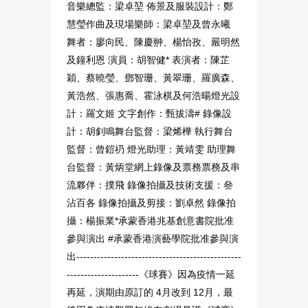
音樂總監：梁卓堃 佈景及服裝設計：鄭
慧瑩作曲及現場樂師：梁卓堃及曾永曦
舞者：廖向民、陳慶翀、楊怡孜、嚴明然
及鐘利恩 演員：胡智健* 表演者：陳芷
穎、蔡曉瑩、鄧智珊、黃翠珊、羅廣森、
黃浩然、張惠喬、霍泳棋及何浩暘燈光設
計：羅文姬 文字創作：甄拔濤# 錄像設
計：胡釗鳴舞台監督：梁烯樺 執行舞台
監督：曾鎧礽 燈光助理：黃靖雯 助理舞
台監督：黃炳堂網上錄像及票務票務及串
流夥伴：撲飛 錄像拍攝及技術支援：叄
沾百各 錄像拍攝及剪接：劉卓然 錄像拍
攝：楊振業*承蒙香港兆基創意書院批准
參與演出 #承蒙香港演藝學院批准參與演
出------------------------------------------------
---------------------《球賽》因為疫情⼀延
再延，演期由原訂的 4⽉改到 12⽉，最