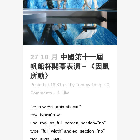
27 10 月
中國第十一屆
帆船杯開幕表演－《因風
所動》
Posted at 16:31h
in
by
Tammy Tang
0
Comments
1
Like
[vc_row css_animation=""
row_type="row"
use_row_as_full_screen_section="no"
type="full_width" angled_section="no"
text_align="left"