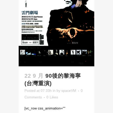
22 9 月
90後的黎海寧
(台灣重演)
Posted at 07:33h
in
by
spaceVM
0
Comments
0
Likes
[vc_row css_animation=""