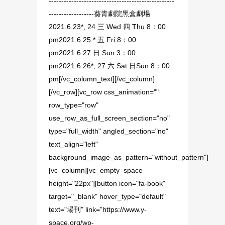
--------------------------------------------------
------------------葵青劇院黑盒劇場
2021.6.23*, 24 三 Wed 四 Thu 8：00
pm2021.6.25 * 五 Fri 8：00
pm2021.6.27 日 Sun 3：00
pm2021.6.26*, 27 六 Sat 日Sun 8：00
pm[/vc_column_text][/vc_column]
[/vc_row][vc_row css_animation=""
row_type="row"
use_row_as_full_screen_section="no"
type="full_width" angled_section="no"
text_align="left"
background_image_as_pattern="without_pattern"]
[vc_column][vc_empty_space
height="22px"][button icon="fa-book"
target="_blank" hover_type="default"
text="場刊" link="https://www.y-
space.org/wp-