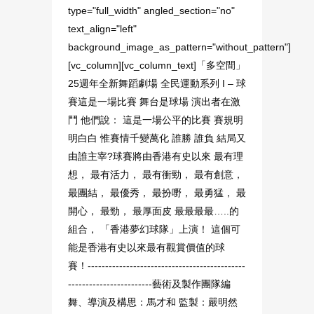
type="full_width" angled_section="no"
text_align="left"
background_image_as_pattern="without_pattern"]
[vc_column][vc_column_text]「多空間」
25週年全新舞蹈劇場 全民運動系列 I – 球
賽這是一場比賽 舞台是球場 演出者在激
鬥 他們說： 這是一場公平的比賽 賽規明
明白白 惟賽情千變萬化 誰勝 誰負 結局又
由誰主宰?球賽將由香港有史以來 最有理
想， 最有活力， 最有衝勁， 最有創意，
最團結， 最優秀， 最扮嘢， 最勇猛， 最
開心， 最勁， 最厚面皮 最最最最…..的
組合， 「香港夢幻球隊」上演！ 這個可
能是香港有史以來最有觀賞價值的球
賽！---------------------------------------------
------------------------藝術及製作團隊編
舞、導演及構思：馬才和 監製：嚴明然