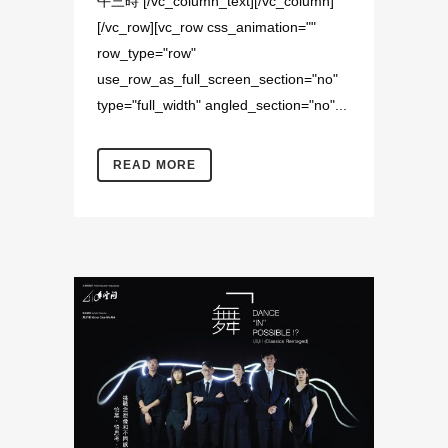
午三時 [/vc_column_text][/vc_column]
[/vc_row][vc_row css_animation=""
row_type="row"
use_row_as_full_screen_section="no"
type="full_width" angled_section="no"...
READ MORE