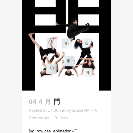
04 4 月
門
Posted at 17:30h
in
by
spaceVM
0
Comments
0
Likes
[vc_row css_animation=""