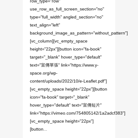
row_type="row"
use_row_as_full_screen_section="no"
type="full_width" angled_section="no"
text_align="left"
background_image_as_pattern="without_pattern"]
[vc_column][vc_empty_space
height="22px"][button icon="fa-book"
target="_blank" hover_type="default"
text="宣傳單張" link="https://www.y-
space.org/wp-
content/uploads/2022/10/e-Leaflet.pdf"]
[vc_empty_space height="22px"][button
icon="fa-book" target="_blank"
hover_type="default" text="宣傳短片"
link="https://vimeo.com/754805142/1a2adcf383"]
[vc_empty_space height="22px"]
[button...