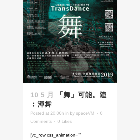
10 5 月
「舞」可能。陸
︰渾舞
Posted at 20:00h
in
by
spaceVM
0
Comments
0
Likes
[vc_row css_animation=""