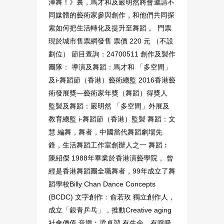
渾舞！》裏，馬才和及嚴明然將會邀請不
同媒體的藝術家參與創作，和他們共同探
索如何把生活轉化及提升至舞蹈 。 門票
現於城市售票網發售 票價 220 元 （不設
劃位） 節目查詢：24700511 創作及製作
團隊： 導演及舞蹈：馬才和 「多空間」
及i-舞蹈節（香港）藝術總監 2016香港藝
術發展獎—藝術家年獎（舞蹈）得獎人
監製及舞蹈：嚴明然 「多空間」外展及
教育總監 i-舞蹈節（香港）監製 舞蹈：文
慧 編舞，舞者，中國當代舞蹈劇場先
鋒，生活舞蹈工作室創辦人之一 舞蹈︰
陳紹傑 1988年畢業於香港演藝學院， 曾
經是香港舞蹈團全職舞者，99年成立了舞
蹈學校­Billy Chan Dance Con­cepts
(BCDC) 文字創作﹕俞若玫 獨立創作人，
成立「銀青乒乓」，推動Creative aging
社會價值 音樂︰梁卓堃 有生命、有呼吸