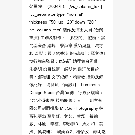
榮譽院士 (2004年)。[/vc_column_text]
[vc_separator type="normal"
thickness="50" up="20" down="20"]
[vc_column_text] 製作及演出人員 (台灣
重演) 主辦及製作：「多空間」 協辦：雲
門基金會 編舞：黎海寧 藝術總監：馬才
和 監製：嚴明然香港 燈光設計：羅文偉1
執行舞台監督：仇港廷 助理舞台監督：
朱嘉明 節目統籌：嚴明遠 助理節目統
籌：鄧穎珊 文字紀錄：賴雪敏 攝影及錄
像紀錄：馮良斌 平面設計：Luminous
Design Studio台灣 宣傳、行政及統籌：
台北小花劇團 技術統籌：人十二創意有
限公司封面攝影 Mr. So Photography 林
富強演出 華琪鈺、黃茹、黃磊、黎德
威、林波、李德、李咏靜3、馬才和、莫
嫣、吳易珊2、楊美蓉2、楊怡孜、嚴明然