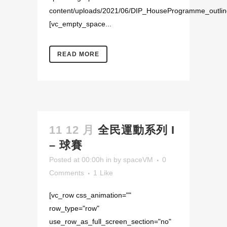
content/uploads/2021/06/DIP_HouseProgramme_outline
[vc_empty_space...
READ MORE
11 12 月
全民運動系列 I
– 球賽
Posted at 00:00h
in
by
spaceVM
0
Comments
1
Like
[vc_row css_animation=""
row_type="row"
use_row_as_full_screen_section="no"