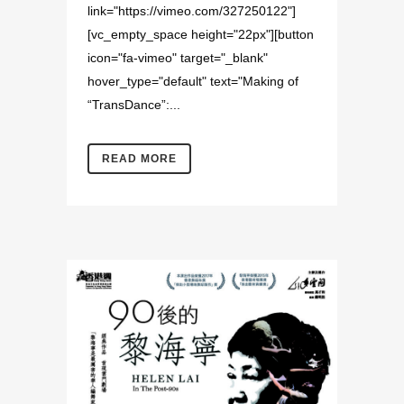
link="https://vimeo.com/327250122"]
[vc_empty_space height="22px"][button
icon="fa-vimeo" target="_blank"
hover_type="default" text="Making of
“TransDance”:...
READ MORE