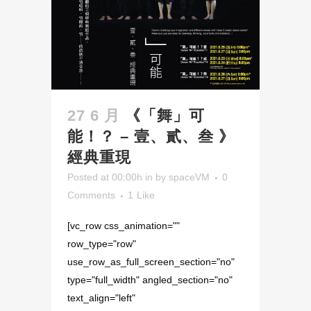
27 6 月
《「舞」可
能！？ – 壹、貳、叁 》
經典重現
Posted at 00:00h
in
by
spaceVM
0
Comments
1
Like
[vc_row css_animation=""
row_type="row"
use_row_as_full_screen_section="no"
type="full_width" angled_section="no"
text_align="left"