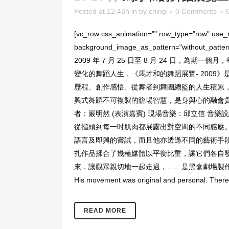
Posted at 12:48h
in
by
ching
0 Comments
[vc_row css_animation="" row_type="row" use_ro
background_image_as_pattern="with
2009 年 7 月 25 日至 8 月 24 日
變化的舞蹈人生，《馬才和的舞蹈展覽- 200
歷程、創作感悟、從舞者到舞團總監的人生積累
興式舞蹈不可複製的臨場智慧，是身與心的融會貫
者：嚴明然 (表演嘉賓) 現場音樂：邱立信 音
從指頭到每一吋肌肉都展露出對空間的不同感應。
語言及即興的嘗試，而且他亦透過不同的藝術手段、
扎作品揉合了幾種媒體以平衡比重，讓它們各自
來，讓觀眾親切地一起走過，……是黑盒劇場製作的好例子，為
His movement was original and personal. There w
READ MORE