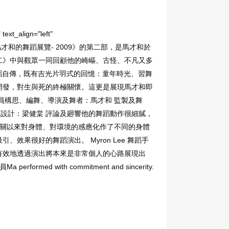
ext_align="left"
系列的第四部曲《馬才和的舞蹈展覽- 2009》的第二部，是馬才和於
舞蹈展覽二》中與觀眾一同回顧他的崎嶇、古怪、不凡又多
舞蹈自傳，既有吉光片羽式的回憶：童年時光、習舞
開發，對生與死的終極關懷。這更是展現馬才和即
員構思、編舞、導演及舞者：馬才和 監製及舞
服裝設計：梁健棠 評論及廻響他的舞蹈動作很細膩，
閉關以來對身體、對環境的感應化作了不同的身體
果很好的舞蹈演出。 Myron Lee 舞蹈手
有效地透過演出將本來是非常個人的心路展現出
ith commitment and sincerity.