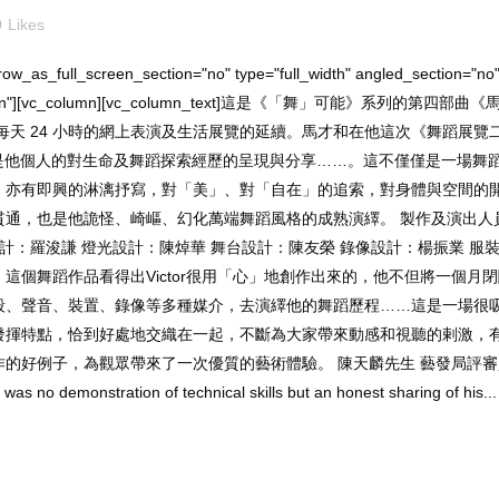
0
Likes
w_as_full_screen_section="no" type="full_width" angled_section="no" t
out_pattern"][vc_column][vc_column_text]這是《「舞」可能》
，為期一個月，每天 24 小時的網上表演及生活展覽的延續。馬才和在他這次《
9》是他個人的對生命及舞蹈探索經歷的呈現與分享……。這不僅僅是一場
，亦有即興的淋漓抒寫，對「美」、對「自在」的追索，對身體與空間的
通，也是他詭怪、崎嶇、幻化萬端舞蹈風格的成熟演繹。 製作及演出人
樂設計：羅浚謙 燈光設計：陳焯華 舞台設計：陳友榮 錄像設計：楊振業 
這個舞蹈作品看得出Victor很用「心」地創作出來的，他不但將一個月
聲音、裝置、錄像等多種媒介，去演繹他的舞蹈歷程……這是一場很吸引、效
發揮特點，恰到好處地交織在一起，不斷為大家帶來動感和視聽的剌激，
觀眾帶來了一次優質的藝術體驗。 陳天麟先生 藝發局評審員Ma performed w
as no demonstration of technical skills but an honest sharing of his...