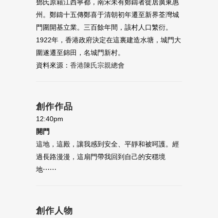
鄧氏原籍江西寧都，南宋未有鄭鑄者徙居廣東惠
州。鄭鑄十五傳鄭喜于清朝初年遷至新界荃灣城
門圍開基立業。三百餘年間，該村人口繁衍。
1922年，香港政府決定在這裏建造水塘，城門大
圍遂遷至錦田，名城門新村。
資料來源：
香港陳氏宗親總會
創作作品
12:40pm
開門
這地，這殿，讓我感到安全、平靜和被呵護。經
過長路漫漫，這扇門帶我回到自己的安穩境
地⋯⋯
創作人物