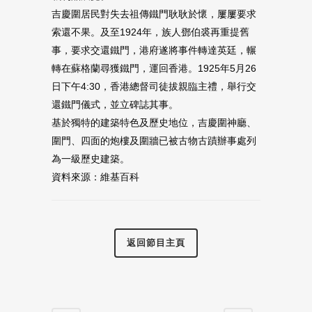
吉慶圍居民對失去祖傳鐵門耿耿於懷，屢屢要求
索還不果。及至1924年，族人鄧伯裘再重提舊
事，要求交還鐵門，港府遂將事件轉達英廷，輾
轉在蘇格蘭尋獲鐵門，運回香港。1925年5月26
日下午4:30，香港總督司徒拔親臨主禮，舉行交
還鐵門儀式，並立碑誌其事。
基於獨特的建築特色及歷史地位，吉慶圍神廳、
圍門、四面的炮樓及圍牆已被古物古蹟辦事處列
為一級歷史建築。
資料來源：維基百科
返回節目主頁