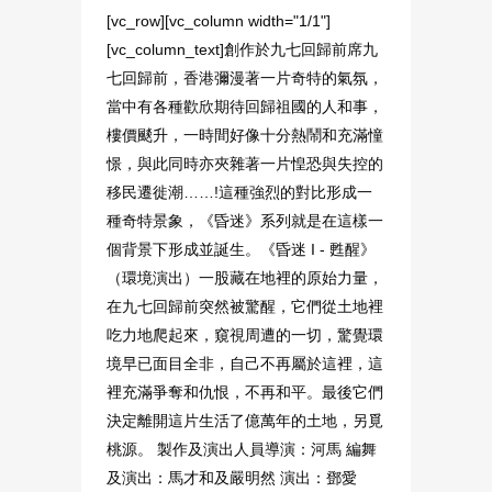
[vc_row][vc_column width="1/1"]
[vc_column_text]創作於九七回歸前席九
七回歸前，香港彌漫著一片奇特的氣氛，
當中有各種歡欣期待回歸祖國的人和事，
樓價颷升，一時間好像十分熱鬧和充滿憧
憬，與此同時亦夾雜著一片惶恐與失控的
移民遷徙潮……!這種強烈的對比形成一
種奇特景象，《昏迷》系列就是在這樣一
個背景下形成並誕生。《昏迷 I - 甦醒》
（環境演出）一股藏在地裡的原始力量，
在九七回歸前突然被驚醒，它們從土地裡
吃力地爬起來，窺視周遭的一切，驚覺環
境早已面目全非，自己不再屬於這裡，這
裡充滿爭奪和仇恨，不再和平。最後它們
決定離開這片生活了億萬年的土地，另覓
桃源。 製作及演出人員導演：河馬 編舞
及演出：馬才和及嚴明然 演出：鄧愛