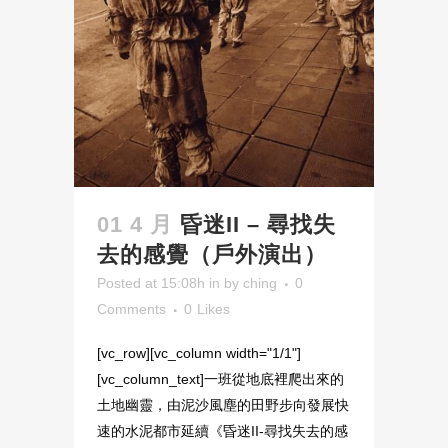
01 4 月
昏迷II – 尋找失
去的感覺（戶外演出）
Posted at 15:08h
in
by
ching
0
Comments
0
Likes
[vc_row][vc_column width="1/1"]
[vc_column_text]一班從地底裡爬出來的
土地幽靈，由泥沙風塵的田野步向發展快
速的水泥都市延續《昏迷II-尋找失去的感