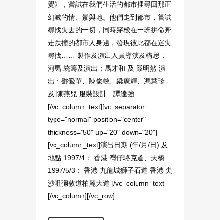
覺》，嘗試在我們生活的都市裡尋回那正
幻滅的情、景與地。他們走到都市，嘗試
尋找失去的一切，同時穿梭在一班拚命奔
走跌撞的都市人身邊，發現彼此都在迷失
尋找…… 製作及演出人員導演及構思：
河馬 統籌及演出：馬才和 及 嚴明然 演
出：鄧愛華、陳俊敏、梁廣輝、馮慧珍
及 陳燕兒 服裝設計：譚達強
[/vc_column_text][vc_separator
type="normal" position="center"
thickness="50" up="20" down="20"]
[vc_column_text]演出日期 ‭(‬年‭/‬月‭/‬日‭) ‬及
地點 1997/4： 香港 灣仔駱克道、天橋
1997/5/3： 香港 九龍城獅子石道 香港 尖
沙咀彌敦道柏麗大道 [/vc_column_text]
[/vc_column][/vc_row]...