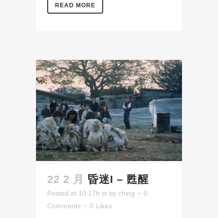
READ MORE
22 2 月
昏迷I – 甦醒
Posted at 10:17h
in
by
ching
0
Comments
0
Likes