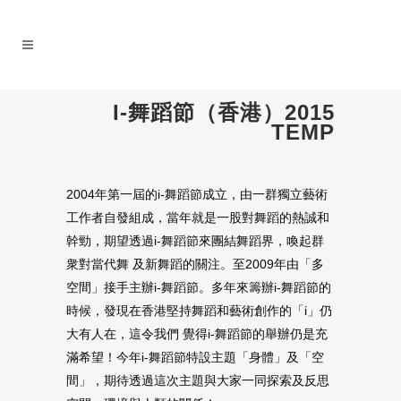
I-舞蹈節（香港）2015
TEMP
2004年第一屆的i-舞蹈節成立，由一群獨立藝術
工作者自發組成，當年就是一股對舞蹈的熱誠和
幹勁，期望透過i-舞蹈節來團結舞蹈界，喚起群
衆對當代舞 及新舞蹈的關注。至2009年由「多
空間」接手主辦i-舞蹈節。多年來籌辦i-舞蹈節的
時候，發現在香港堅持舞蹈和藝術創作的「i」仍
大有人在，這令我們 覺得i-舞蹈節的舉辦仍是充
滿希望！今年i-舞蹈節特設主題「身體」及「空
間」，期待透過這次主題與大家一同探索及反思