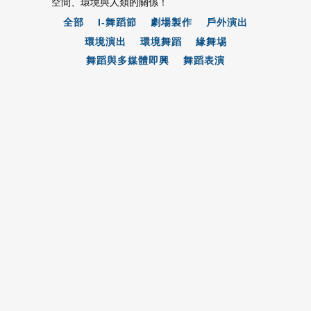
空間、環境與人類的關係！
全部
I-舞蹈節
劇場製作
戶外演出
環境演出
環境舞蹈
緣舞埸
舞蹈與多媒體即興
舞蹈表演
瀏覽